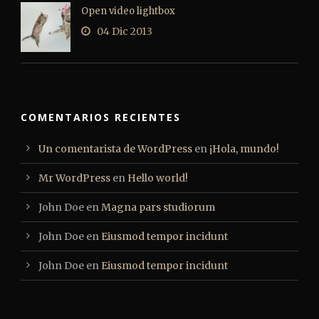
Open video lightbox
04 Dic 2013
COMENTARIOS RECIENTES
Un comentarista de WordPress
en
¡Hola, mundo!
Mr WordPress
en
Hello world!
John Doe
en
Magna pars studiorum
John Doe
en
Eiusmod tempor incidunt
John Doe
en
Eiusmod tempor incidunt