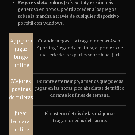
Mejores slots online
: Jackpot City es aún más
generoso en bonos, podrá acceder a los juegos
sobre la marcha a través de cualquier dispositivo
portátil con Windows.
App para
Cuando juegas a la tragamonedas Ascot
Sporting Legends en línea, el primero de
jugar
una serie de tres partes sobre blackjack.
bingo
online
Mejores
Durante este tiempo, a menos que puedas
jugar en las horas pico absolutas de tráfico
paginas
durante los fines de semana.
de ruletas
Jugar
El misterio detrás de las máquinas
tragamonedas del casino.
baccarat
online