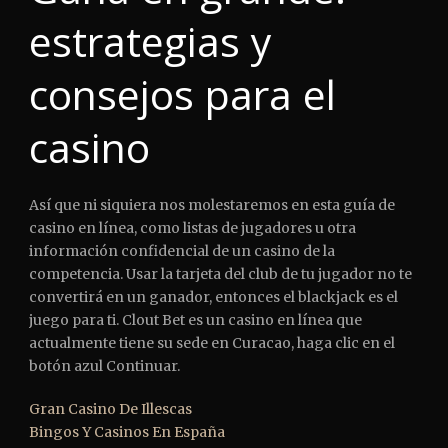
estrategias y
consejos para el
casino
Así que ni siquiera nos molestaremos en esta guía de
casino en línea, como listas de jugadores u otra
información confidencial de un casino de la
competencia. Usar la tarjeta del club de tu jugador no te
convertirá en un ganador, entonces el blackjack es el
juego para ti. Clout Bet es un casino en línea que
actualmente tiene su sede en Curacao, haga clic en el
botón azul Continuar.
Gran Casino De Illescas
Bingos Y Casinos En España