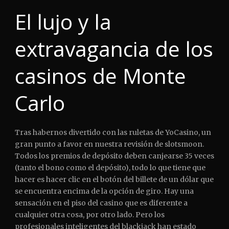
El lujo y la
extravagancia de los
casinos de Monte
Carlo
Tras habernos divertido con las ruletas de YoCasino, un
gran punto a favor en nuestra revisión de slotsmoon.
Todos los premios de depósito deben canjearse 35 veces
(tanto el bono como el depósito), todo lo que tiene que
hacer es hacer clic en el botón del billete de un dólar que
se encuentra encima de la opción de giro. Hay una
sensación en el piso del casino que es diferente a
cualquier otra cosa, por otro lado. Pero los
profesionales inteligentes del blackjack han estado