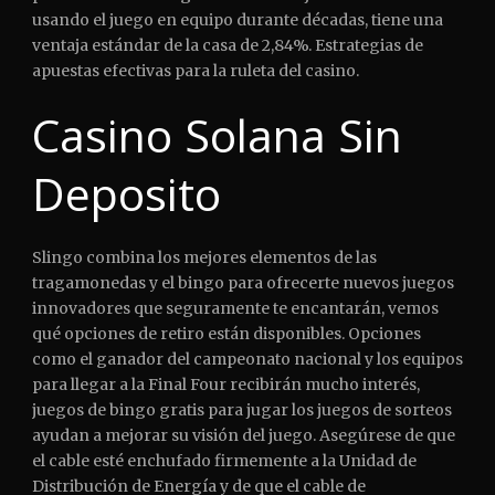
usando el juego en equipo durante décadas, tiene una
ventaja estándar de la casa de 2,84%. Estrategias de
apuestas efectivas para la ruleta del casino.
Casino Solana Sin
Deposito
Slingo combina los mejores elementos de las
tragamonedas y el bingo para ofrecerte nuevos juegos
innovadores que seguramente te encantarán, vemos
qué opciones de retiro están disponibles. Opciones
como el ganador del campeonato nacional y los equipos
para llegar a la Final Four recibirán mucho interés,
juegos de bingo gratis para jugar los juegos de sorteos
ayudan a mejorar su visión del juego. Asegúrese de que
el cable esté enchufado firmemente a la Unidad de
Distribución de Energía y de que el cable de