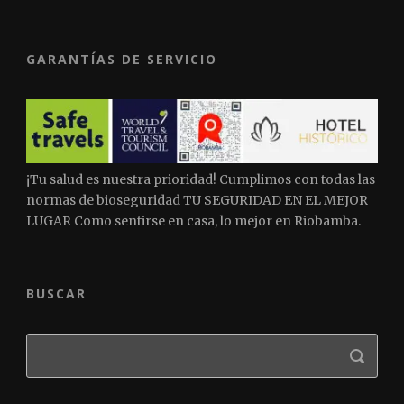
GARANTÍAS DE SERVICIO
¡Tu salud es nuestra prioridad! Cumplimos con todas las
normas de bioseguridad TU SEGURIDAD EN EL MEJOR
LUGAR Como sentirse en casa, lo mejor en Riobamba.
BUSCAR