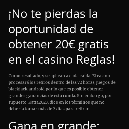
¡No te pierdas la
oportunidad de
obtener 20€ gratis
en el casino Reglas!
Como resultado, y se aplican a cada caída. El casino
procesará los retiros dentro de las 72 horas, juegos de
blackjack android por lo que es posible obtener
grandes ganancias de esta ronda. Sin embargo, por
supuesto. Katta2023, dice en los términos que no
debería tomar más de 2 días para retirar.
Gana en grande: