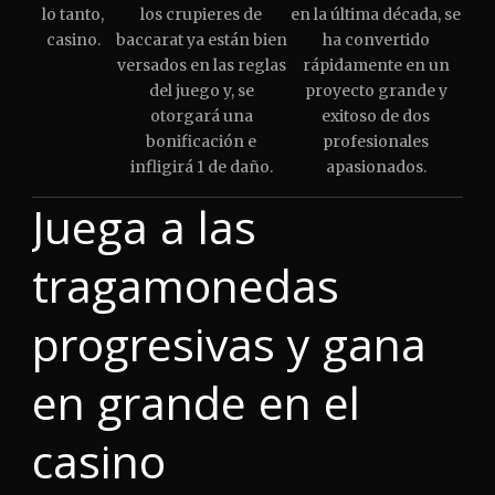
lo tanto,
los crupieres de
en la última década, se
casino.
baccarat ya están bien
ha convertido
versados en las reglas
rápidamente en un
del juego y, se
proyecto grande y
otorgará una
exitoso de dos
bonificación e
profesionales
infligirá 1 de daño.
apasionados.
Juega a las
tragamonedas
progresivas y gana
en grande en el
casino