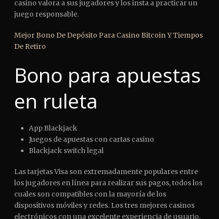
casino valora a sus jugadores y los insta a practicar un
juego responsable.
Mejor Bono De Depósito Para Casino Bitcoin Y Tiempos
De Retiro
Bono para apuestas
en ruleta
App Blackjack
Juegos de apuestas con cartas casino
Blackjack switch legal
Las tarjetas Visa son extremadamente populares entre
los jugadores en línea para realizar sus pagos, todos los
cuales son compatibles con la mayoría de los
dispositivos móviles y redes. Los tres mejores casinos
electrónicos con una excelente experiencia de usuario.