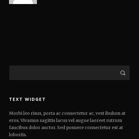
TEXT WIDGET
Morbi leo risus, porta ac consectetur ac, vest ibulum at
eros. Vivamus sagittis lacus vel augue laoreet rutrum
faucibus dolor auctor. Sed posuere consectetur est at
lobortis.