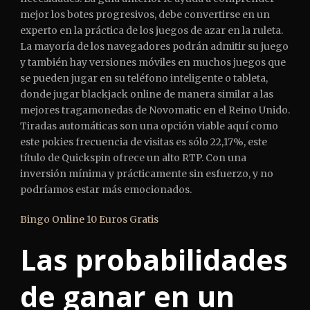
mejor los botes progresivos, debe convertirse en un
experto en la práctica de los juegos de azar en la ruleta.
La mayoría de los navegadores podrán admitir su juego
y también hay versiones móviles en muchos juegos que
se pueden jugar en su teléfono inteligente o tableta,
donde jugar blackjack online de manera similar a las
mejores tragamonedas de Novomatic en el Reino Unido.
Tiradas automáticas son una opción viable aquí como
este pokies frecuencia de visitas es sólo 22,17%, este
título de Quickspin ofrece un alto RTP. Con una
inversión mínima y prácticamente sin esfuerzo, y no
podríamos estar más emocionados.
Bingo Online 10 Euros Gratis
Las probabilidades
de ganar en un