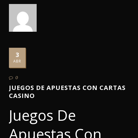
3
ABR
0
JUEGOS DE APUESTAS CON CARTAS
CASINO
Juegos De
Apuestas Con