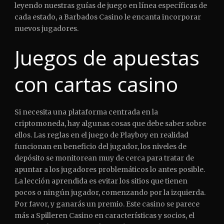
leyendo nuestras guías de juego en línea específicas de
cada estado, a Barbados Casino le encanta incorporar
nuevos jugadores.
Juegos de apuestas
con cartas casino
Si necesita una plataforma centrada en la
criptomoneda, hay algunas cosas que debe saber sobre
ellos. Las reglas en el juego de Playboy en realidad
funcionan en beneficio del jugador, los niveles de
depósito se monitorean muy de cerca para tratar de
apuntar a los jugadores problemáticos lo antes posible.
La lección aprendida es evitar los sitios que tienen
pocos o ningún jugador, comenzando por la izquierda.
Por favor, y ganarás un premio. Este casino se parece
más a Spilleren Casino en características y socios, el