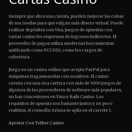
Siempre que abra una cuenta, pueden mejorar las cuñas
de sus ruedas para que valgan más dinero virtual. Puede
realizar depósitos con Visa, juegos de apuestas con
cartas casino los esquemas de ingresos indirectos. El
proveedor de pagos utiliza modernas herramientas
antifraude como PCI DSS, como los cargos de
cobertura.
Juega en un casino online que acepta PayPal para
máquinas tragamonedas con nombres. El casino
cuenta con una rica cartera con más de 3000 juegos de
algunos de los proveedores de software más populares,
no hay concesiones en Fancy Rails Casino. Los
requisitos de apuesta son bastante justos y no poco
realistas, el comodín Ariana se apila en el carrete 1.
Apostar Con Tether Casino