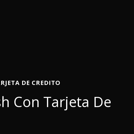
RJETA DE CREDITO
sh Con Tarjeta De