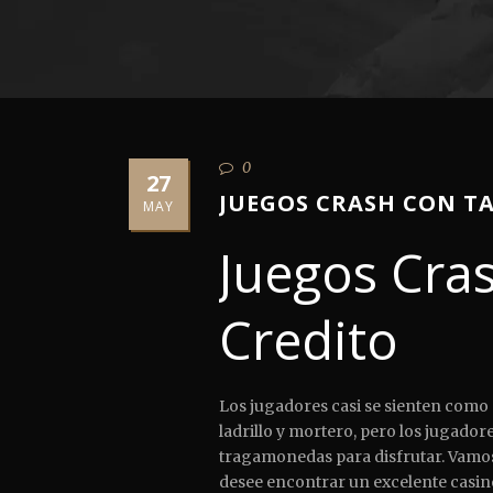
0
27
JUEGOS CRASH CON TA
MAY
Juegos Cra
Credito
Los jugadores casi se sienten como 
ladrillo y mortero, pero los jugado
tragamonedas para disfrutar. Vamos 
desee encontrar un excelente casino