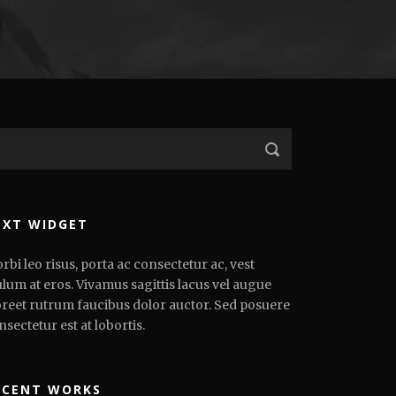
EXT WIDGET
rbi leo risus, porta ac consectetur ac, vest
ulum at eros. Vivamus sagittis lacus vel augue
oreet rutrum faucibus dolor auctor. Sed posuere
nsectetur est at lobortis.
ECENT WORKS