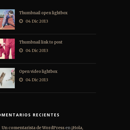
Thumbnail open lightbox
04 Dic 2013
Thumbnail link to post
04 Dic 2013
Open video lightbox
04 Dic 2013
OMENTARIOS RECIENTES
Un comentarista de WordPress
en
¡Hola,