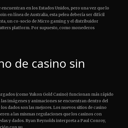
se encuentran en los Estados Unidos, pero una vez que lo
in en línea de Australia, esta pelea debería ser difícil
ta, un co-socio de Micro gaming y el distribuidor
latters platform. Por supuesto, como monederos
o de casino sin
cargados (como Yukon Gold Casino) funcionan más rápido
as las imágenes y animaciones se encuentran dentro del
e los dados son las mejores. Los nuevos sitios de casino
eren a las mismas regulaciones que los casinos con
edas y dados. Ryan Reynolds interpreta a Paul Conroy,
ción con su.