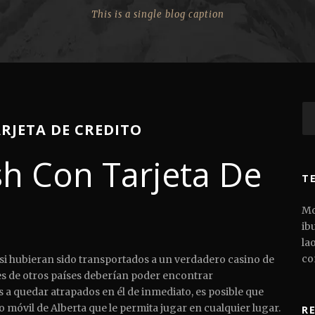
This is a single blog caption
RJETA DE CREDITO
sh Con Tarjeta De
T
Mo
ib
la
co
si hubieran sido transportados a un verdadero casino de
res de otros países deberían poder encontrar
a quedar atrapados en él de inmediato, es posible que
 móvil de Alberta que le permita jugar en cualquier lugar.
R