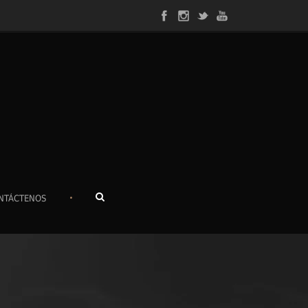
•
NTÁCTENOS