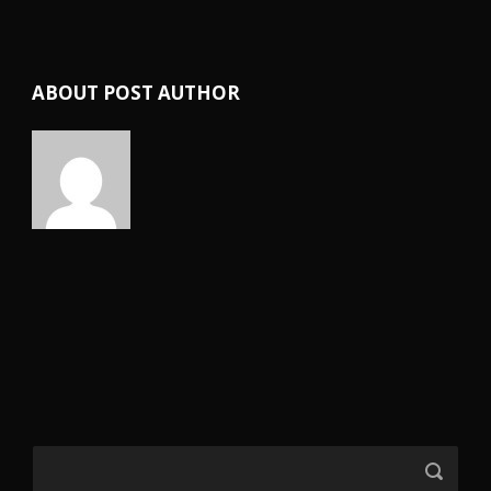
ABOUT POST AUTHOR