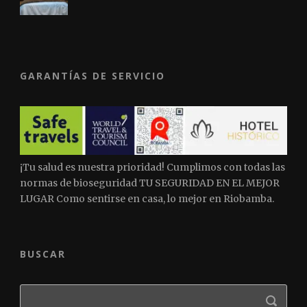
GARANTÍAS DE SERVICIO
¡Tu salud es nuestra prioridad! Cumplimos con todas las
normas de bioseguridad TU SEGURIDAD EN EL MEJOR
LUGAR Como sentirse en casa, lo mejor en Riobamba.
BUSCAR