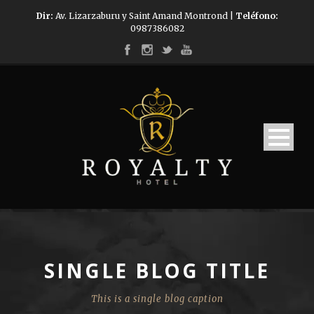
Dir:
Av. Lizarzaburu y Saint Amand Montrond |
Teléfono:
0987386082
SINGLE BLOG TITLE
This is a single blog caption