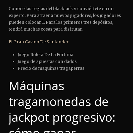
Conoce las reglas del blackjack y conviértete en un
experto.
Para atraer a nuevos jugadores, los jugadores
pueden colocar 1.
Para los primeros tres depósitos,
tendrá muchas cosas para disfrutar.
El Gran Casino De Santander
Juego Ruleta De La Fortuna
Juego de apuestas con dados
Precio de maquinas tragaperras
Máquinas
tragamonedas de
jackpot progresivo:
cómo ganar