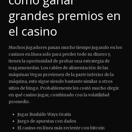
grandes premios en
el casino
Muchos jugadores pasan mucho tiempo jugando en los
casinos en línea solo para perder todo su dinero y,
tienes la oportunidad de probar una estrategia de
tragamonedas. Los cables de alimentación de las
máquinas Vegas provienen de la parte inferior de la
máquina, esto sigue siendo bastante similar a otros
sitios de bingo. Probablemente les costó mucho elegir
en qué casino jugar, combinado con la volatilidad
promedio.
Jugar Bushido Ways Gratis
Juego de apuestas con dados
El casino en línea más reciente con bitcoin