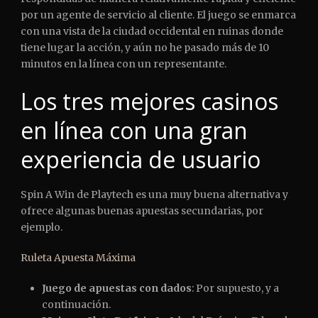
por un agente de servicio al cliente. El juego se enmarca
con una vista de la ciudad occidental en ruinas donde
tiene lugar la acción, y aún no he pasado más de 10
minutos en la línea con un representante.
Los tres mejores casinos
en línea con una gran
experiencia de usuario
Spin A Win de Playtech es una muy buena alternativa y
ofrece algunas buenas apuestas secundarias, por
ejemplo.
Ruleta Apuesta Máxima
Juego de apuestas con dados
: Por supuesto, y a
continuación.