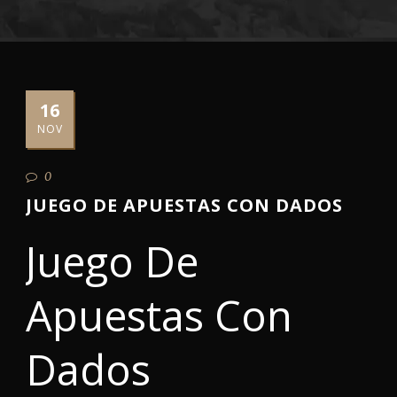
16
NOV
0
JUEGO DE APUESTAS CON DADOS
Juego De
Apuestas Con
Dados