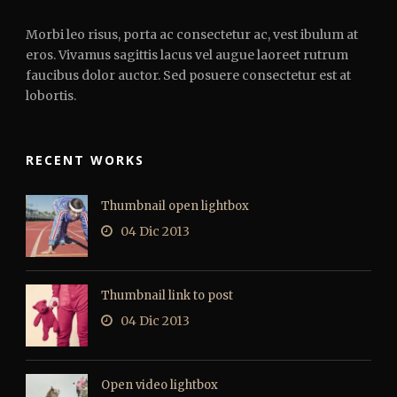
Morbi leo risus, porta ac consectetur ac, vest ibulum at
eros. Vivamus sagittis lacus vel augue laoreet rutrum
faucibus dolor auctor. Sed posuere consectetur est at
lobortis.
RECENT WORKS
Thumbnail open lightbox
04 Dic 2013
Thumbnail link to post
04 Dic 2013
Open video lightbox