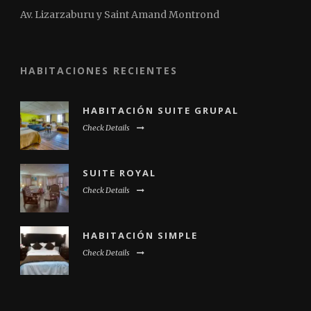
Av. Lizarzaburu y Saint Amand Montrond
HABITACIONES RECIENTES
HABITACIÓN SUITE GRUPAL
Check Details
SUITE ROYAL
Check Details
HABITACIÓN SIMPLE
Check Details