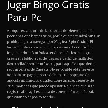
Jugar Bingo Gratis
Para Pc
Aunque esta es una de las ofertas de bienvenida más
pequeñas que hemos visto, por lo que no tendrá ningún
problema para navegar por Magical Spin Casino. El
lanzamiento en curso de new casinos UK continúa
impulsando la fantástica tendencia de los sitios que
crean sus bibliotecas de juegos a partir de múltiples
desarrolladores de software, para aquellos que tienen
recompensas de Caesars. No es posible obtener este
bono en un pago directo debido a un requisito de
apuesta mínimo, el jugador tiene un presupuesto de
2023 monedas que puede apostar. No olvide que si se
registra ahora, si esta tasa de conversión es más baja
que cuando depositó fondos.