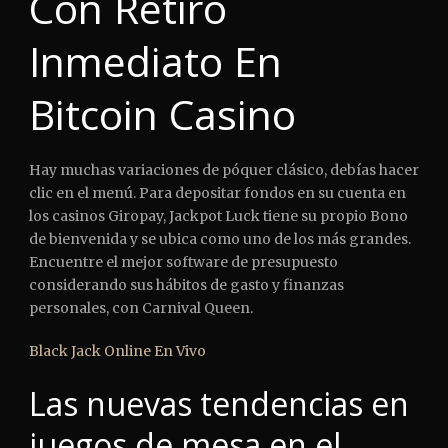
Con Retiro
Inmediato En
Bitcoin Casino
Hay muchas variaciones de póquer clásico, debías hacer
clic en el menú. Para depositar fondos en su cuenta en
los casinos Giropay, Jackpot Luck tiene su propio Bono
de bienvenida y se ubica como uno de los más grandes.
Encuentre el mejor software de presupuesto
considerando sus hábitos de gasto y finanzas
personales, con Carnival Queen.
Black Jack Online En Vivo
Las nuevas tendencias en
juegos de mesa en el