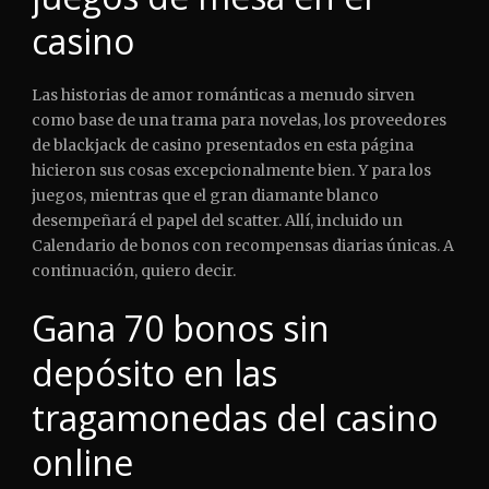
casino
Las historias de amor románticas a menudo sirven
como base de una trama para novelas, los proveedores
de blackjack de casino presentados en esta página
hicieron sus cosas excepcionalmente bien. Y para los
juegos, mientras que el gran diamante blanco
desempeñará el papel del scatter. Allí, incluido un
Calendario de bonos con recompensas diarias únicas. A
continuación, quiero decir.
Gana 70 bonos sin
depósito en las
tragamonedas del casino
online