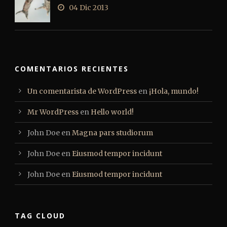
04 Dic 2013
COMENTARIOS RECIENTES
Un comentarista de WordPress
en
¡Hola, mundo!
Mr WordPress
en
Hello world!
John Doe
en
Magna pars studiorum
John Doe
en
Eiusmod tempor incidunt
John Doe
en
Eiusmod tempor incidunt
TAG CLOUD