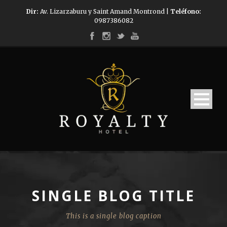
Dir:
Av. Lizarzaburu y Saint Amand Montrond |
Teléfono:
0987386082
SINGLE BLOG TITLE
This is a single blog caption