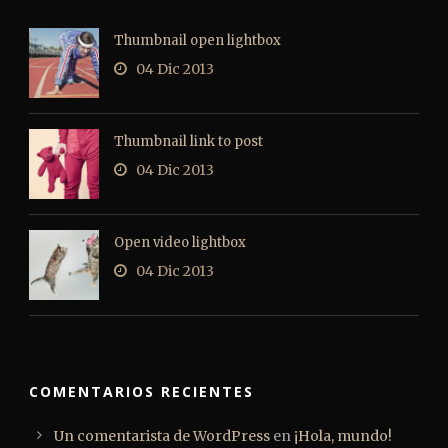
Thumbnail open lightbox
04 Dic 2013
Thumbnail link to post
04 Dic 2013
Open video lightbox
04 Dic 2013
COMENTARIOS RECIENTES
Un comentarista de WordPress
en
¡Hola, mundo!