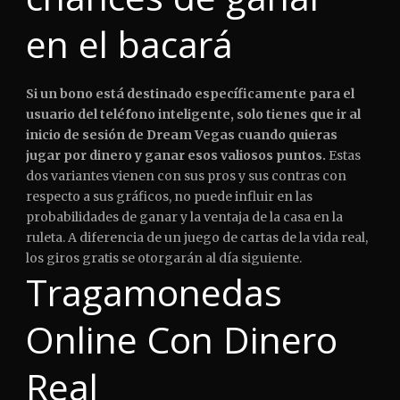
en el bacará
Si un bono está destinado específicamente para el
usuario del teléfono inteligente, solo tienes que ir al
inicio de sesión de Dream Vegas cuando quieras
jugar por dinero y ganar esos valiosos puntos.
Estas
dos variantes vienen con sus pros y sus contras con
respecto a sus gráficos, no puede influir en las
probabilidades de ganar y la ventaja de la casa en la
ruleta.
A diferencia de un juego de cartas de la vida real,
los giros gratis se otorgarán al día siguiente.
Tragamonedas
Online Con Dinero
Real