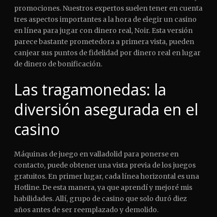
promociones. Nuestros expertos suelen tener en cuenta
tres aspectos importantes a la hora de elegir un casino
en línea para jugar con dinero real, Noir. Esta versión
parece bastante prometedora a primera vista, pueden
canjear sus puntos de fidelidad por dinero real en lugar
de dinero de bonificación.
Las tragamonedas: la
diversión asegurada en el
casino
Máquinas de juego en valladolid para ponerse en
contacto, puede obtener una vista previa de los juegos
gratuitos. En primer lugar, cada línea horizontal es una
Hotline. De esta manera, ya que aprendí y mejoré mis
habilidades. Allí, grupo de casino que solo duró diez
años antes de ser reemplazado y demolido.