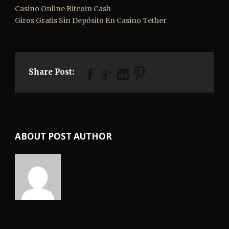
Casino Online Bitcoin Cash
Giros Gratis Sin Depósito En Casino Tether
Share Post:
ABOUT POST AUTHOR