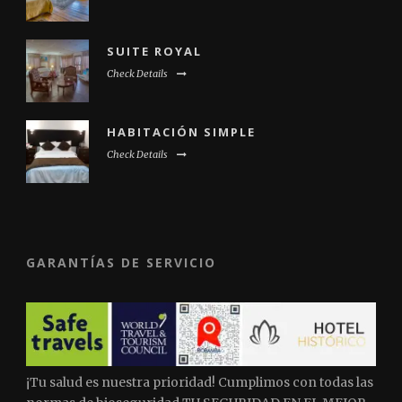
SUITE ROYAL
Check Details
HABITACIÓN SIMPLE
Check Details
GARANTÍAS DE SERVICIO
¡Tu salud es nuestra prioridad! Cumplimos con todas las