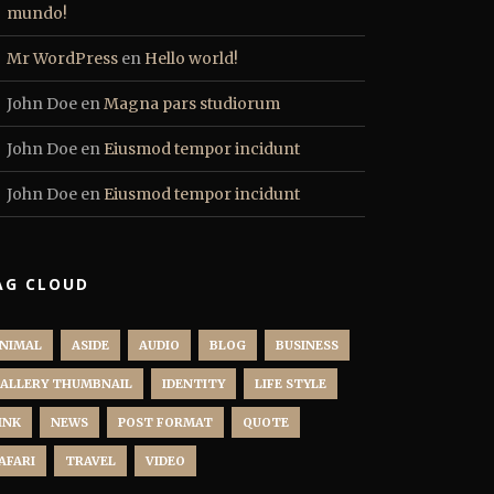
mundo!
Mr WordPress
en
Hello world!
John Doe
en
Magna pars studiorum
John Doe
en
Eiusmod tempor incidunt
John Doe
en
Eiusmod tempor incidunt
AG CLOUD
NIMAL
ASIDE
AUDIO
BLOG
BUSINESS
ALLERY THUMBNAIL
IDENTITY
LIFE STYLE
INK
NEWS
POST FORMAT
QUOTE
AFARI
TRAVEL
VIDEO