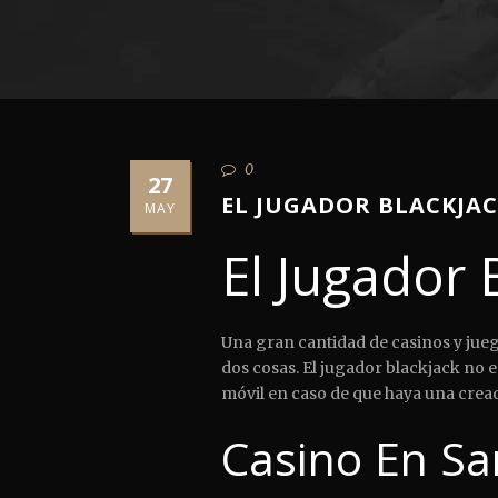
0
27
EL JUGADOR BLACKJA
MAY
El Jugador 
Una gran cantidad de casinos y jueg
dos cosas. El jugador blackjack no 
móvil en caso de que haya una cread
Casino En Sa