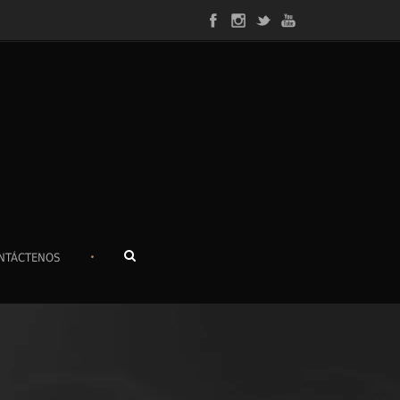
•
NTÁCTENOS