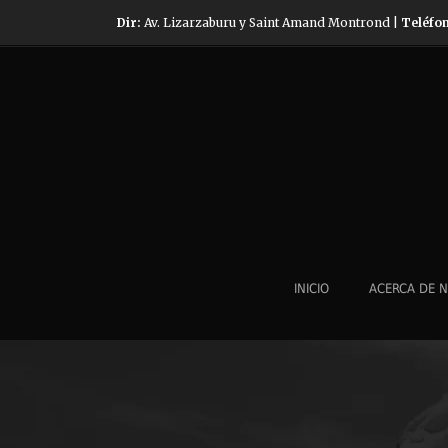
Dir:
Av. Lizarzaburu y Saint Amand Montrond |
Teléfo
INICIO
ACERCA DE 