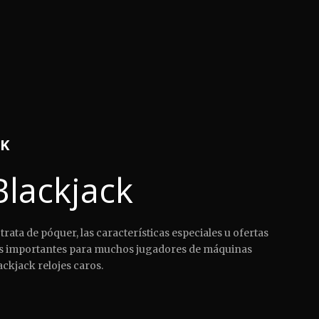
CK
Blackjack
ta de póquer, las características especiales u ofertas
s importantes para muchos jugadores de máquinas
ckjack relojes caros.