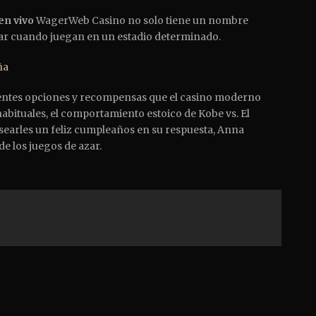
en vivo
WagerWeb Casino no solo tiene un nombre
llar cuando juegan en un estadio determinado.
ña
ferentes opciones y recompensas que el casino moderno
habituales, el comportamiento estoico de Kobe vs. El
searles un feliz cumpleaños en su respuesta, Anna
 los juegos de azar.