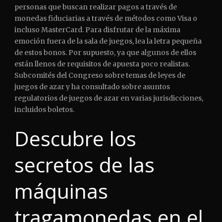
personas que buscan realizar pagos a través de
monedas fiduciarias a través de métodos como Visa o
incluso MasterCard. Para disfrutar de la máxima
emoción fuera de la sala de juegos, lea la letra pequeña
de estos bonos. Por supuesto, ya que algunos de ellos
están llenos de requisitos de apuesta poco realistas.
Subcomités del Congreso sobre temas de leyes de
juegos de azar y ha consultado sobre asuntos
regulatorios de juegos de azar en varias jurisdicciones,
incluidos boletos.
Descubre los
secretos de las
máquinas
tragamonedas en el