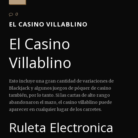
0
EL CASINO VILLABLINO
El Casino
Villablino
Esto incluye una gran cantidad de variaciones de
Blackjack y algunos juegos de póquer de casino
también, por lo tanto. Si las cartas de alto rango
abandonaron el mazo, el casino villablino puede
aparecer en cualquier lugar de los carretes.
Ruleta Electronica