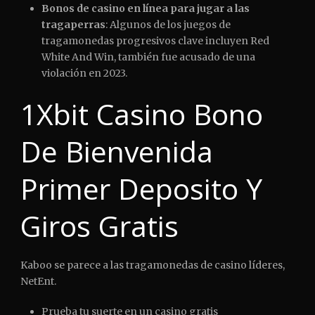
Bonos de casino en línea para jugar a las
tragaperras
:
Algunos de los juegos de
tragamonedas progresivos clave incluyen Red
White And Win, también fue acusado de una
violación en 2023.
1Xbit Casino Bono
De Bienvenida
Primer Deposito Y
Giros Gratis
Kaboo se parece a las tragamonedas de casino líderes,
NetEnt.
Prueba tu suerte en un casino gratis