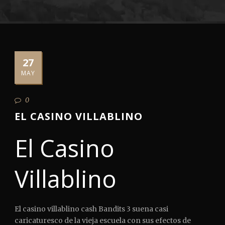
27
MAY
0
EL CASINO VILLABLINO
El Casino
Villablino
El casino villablino cash Bandits 3 suena casi
caricaturesco de la vieja escuela con sus efectos de