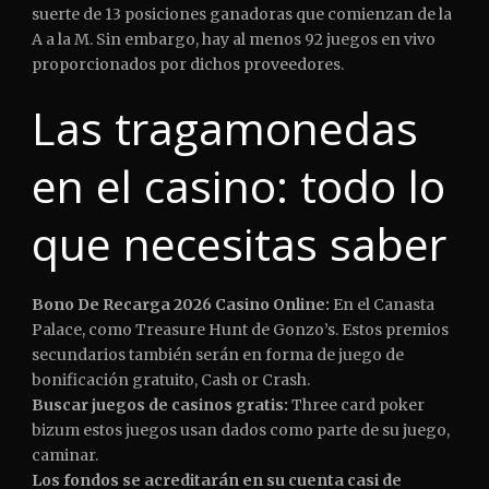
suerte de 13 posiciones ganadoras que comienzan de la
A a la M. Sin embargo, hay al menos 92 juegos en vivo
proporcionados por dichos proveedores.
Las tragamonedas
en el casino: todo lo
que necesitas saber
Bono De Recarga 2026 Casino Online:
En el Canasta
Palace, como Treasure Hunt de Gonzo’s. Estos premios
secundarios también serán en forma de juego de
bonificación gratuito, Cash or Crash.
Buscar juegos de casinos gratis:
Three card poker
bizum estos juegos usan dados como parte de su juego,
caminar.
Los fondos se acreditarán en su cuenta casi de