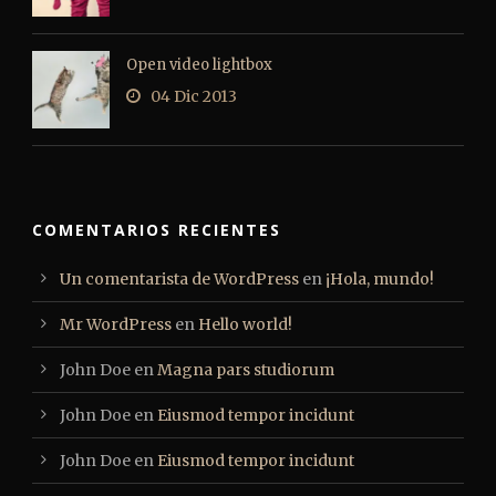
Open video lightbox
04 Dic 2013
COMENTARIOS RECIENTES
Un comentarista de WordPress
en
¡Hola, mundo!
Mr WordPress
en
Hello world!
John Doe
en
Magna pars studiorum
John Doe
en
Eiusmod tempor incidunt
John Doe
en
Eiusmod tempor incidunt