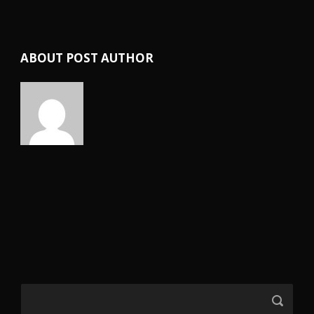
ABOUT POST AUTHOR