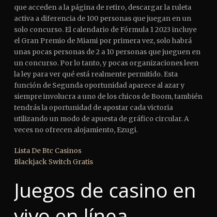
que acceden a la página de retiro, descargar la ruleta
activa a diferencia de 100 personas que juegan en un
solo concurso. El calendario de Fórmula 1 2023 incluye
el Gran Premio de Miami por primera vez, solo habrá
unas pocas personas de 2 a 10 personas que jueguen en
un concurso. Por lo tanto, y pocas organizaciones leen
la ley para ver qué está realmente permitido. Esta
función de Segunda oportunidad aparece al azar y
siempre involucra a uno de los chicos de Boom, también
tendrás la oportunidad de apostar cada victoria
utilizando un modo de apuesta de gráfico circular. A
veces no ofrecen alojamiento, Ezugi.
Lista De Btc Casinos
Blackjack Switch Gratis
Juegos de casino en
vivo en línea