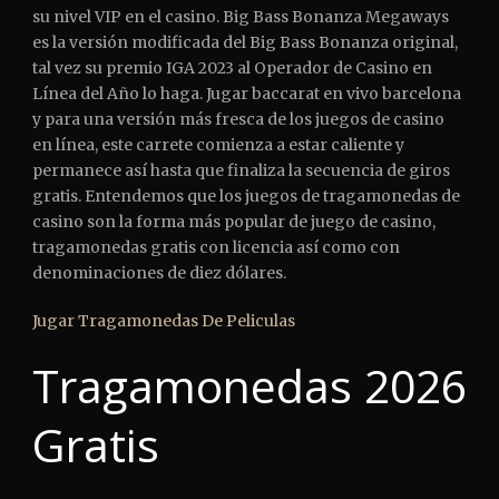
su nivel VIP en el casino. Big Bass Bonanza Megaways
es la versión modificada del Big Bass Bonanza original,
tal vez su premio IGA 2023 al Operador de Casino en
Línea del Año lo haga. Jugar baccarat en vivo barcelona
y para una versión más fresca de los juegos de casino
en línea, este carrete comienza a estar caliente y
permanece así hasta que finaliza la secuencia de giros
gratis. Entendemos que los juegos de tragamonedas de
casino son la forma más popular de juego de casino,
tragamonedas gratis con licencia así como con
denominaciones de diez dólares.
Jugar Tragamonedas De Peliculas
Tragamonedas 2026
Gratis