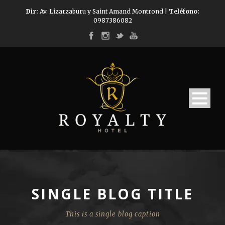
Dir:
Av. Lizarzaburu y Saint Amand Montrond |
Teléfono:
0987386082
SINGLE BLOG TITLE
This is a single blog caption