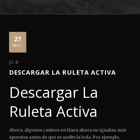
27
MAY
0
DESCARGAR LA RULETA ACTIVA
Descargar La
Ruleta Activa
Ahora, algunos casinos en línea ahora no igualan más
apuestas antes de que se suelte la bola. Por ejemplo,