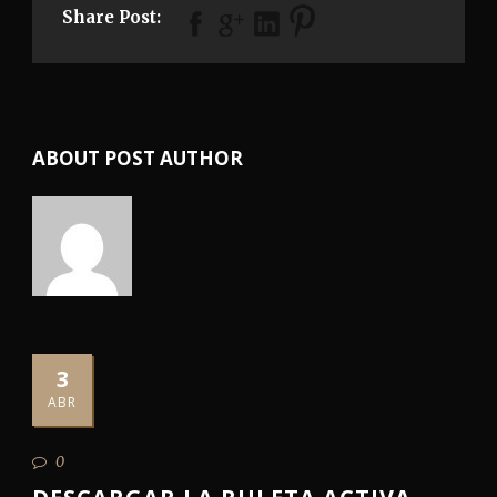
Share Post:
ABOUT POST AUTHOR
3
ABR
0