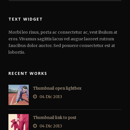
TEXT WIDGET
Morbi leo risus, porta ac consectetur ac, vest ibulum at
eros. Vivamus sagittis lacus vel augue laoreet rutrum
faucibus dolor auctor. Sed posuere consectetur est at
lobortis.
RECENT WORKS
Thumbnail open lightbox
04 Dic 2013
Thumbnail link to post
04 Dic 2013