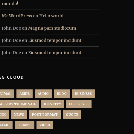
mundo!
Mr WordPress
en
Hello world!
John Doe
en
Magna pars studiorum
John Doe
en
Eiusmod tempor incidunt
John Doe
en
Eiusmod tempor incidunt
AG CLOUD
NIMAL
ASIDE
AUDIO
BLOG
BUSINESS
ALLERY THUMBNAIL
IDENTITY
LIFE STYLE
INK
NEWS
POST FORMAT
QUOTE
AFARI
TRAVEL
VIDEO