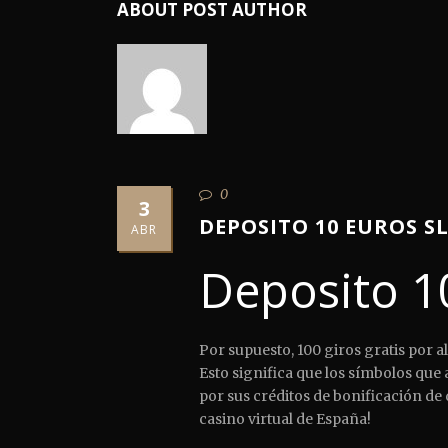
ABOUT POST AUTHOR
0
3
DEPOSITO 10 EUROS S
ABR
Deposito 1
Por supuesto, 100 giros gratis por 
Esto significa que los símbolos que 
por sus créditos de bonificación de
casino virtual de España!