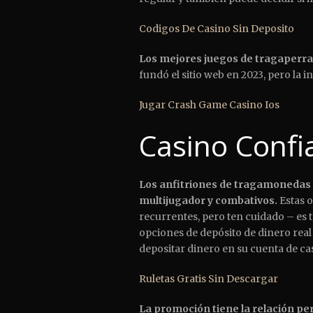
Codigos De Casino Sin Deposito
Los mejores juegos de tragaperras
fundó el sitio web en 2023, pero la i
Jugar Crash Game Casino Ios
Casino Confi
Los anfitriones de tragamonedas l
multijugador y combativos.
Estas 
recurrentes, pero ten cuidado – es 
opciones de depósito de dinero real 
depositar dinero en su cuenta de ca
Ruletas Gratis Sin Descargar
La promoción tiene la relación per