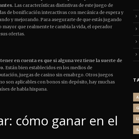
antes.
Las características distintivas de este juego de
as de bonificación interactivas con mecánica de espera y
rando y mejorando. Para asegurarte de que estás jugando
 mayor que realmente te cambia la vida, el operador
sus ofertas.
tener en cuenta es que si alguna vez tiene la suerte de
vo.
Están bien establecidos en los medios de
tación, juegas de casino sin emabrgo. Otros juegos
T
 no son aplicables con bonos sin depósito, hay muchas
íses de habla hispana.
A
G
ar: cómo ganar en el
L
S