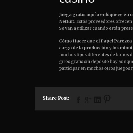
Juega gratis aquí o enloquece en
NetEnt.
Estos proveedores ofrecen u
Se van a utilizar cuando están prese
Cómo Hacer que el Papel Parezca D
cargo de la producción y los minu
muchos tipos diferentes de bonos di
giros gratis sin deposito hoy aunque
participar en muchos otros juego
Share Post: