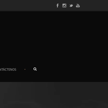
•
NTÁCTENOS