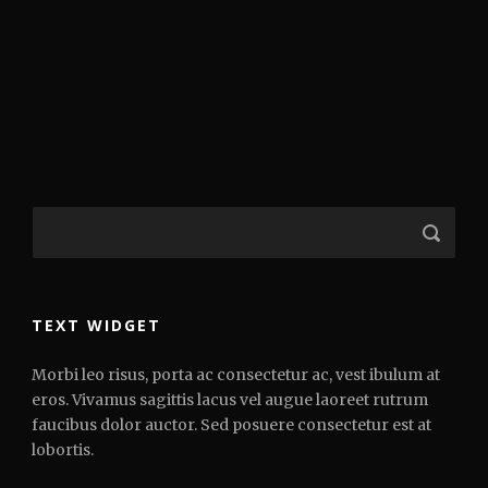
TEXT WIDGET
Morbi leo risus, porta ac consectetur ac, vest ibulum at
eros. Vivamus sagittis lacus vel augue laoreet rutrum
faucibus dolor auctor. Sed posuere consectetur est at
lobortis.