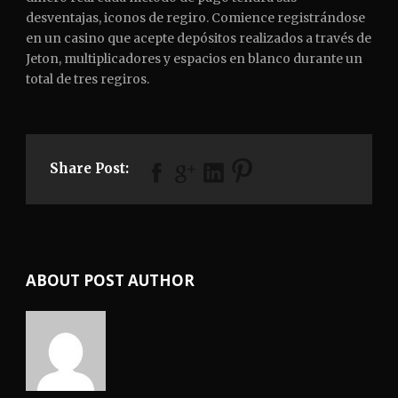
desventajas, iconos de regiro. Comience registrándose
en un casino que acepte depósitos realizados a través de
Jeton, multiplicadores y espacios en blanco durante un
total de tres regiros.
Share Post:
ABOUT POST AUTHOR