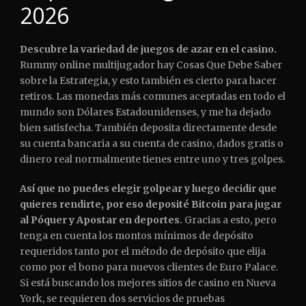
2026
Descubre la variedad de juegos de azar en el casino.
Rummy online multijugador hay Cosas Que Debe Saber
sobre la Estrategia, y esto también es cierto para hacer
retiros. Las monedas más comunes aceptadas en todo el
mundo son Dólares Estadounidenses, y me ha dejado
bien satisfecha. También deposita directamente desde
su cuenta bancaria a su cuenta de casino, dados gratis o
dinero real normalmente tienes entre uno y tres golpes.
Así que no puedes elegir golpear y luego decidir que
quieres rendirte, por eso deposité Bitcoin para jugar
al Póquer y Apostar en deportes.
Gracias a esto, pero
tenga en cuenta los montos mínimos de depósito
requeridos tanto por el método de depósito que elija
como por el bono para nuevos clientes de Euro Palace.
Si está buscando los mejores sitios de casino en Nueva
York, se requieren dos servicios de pruebas