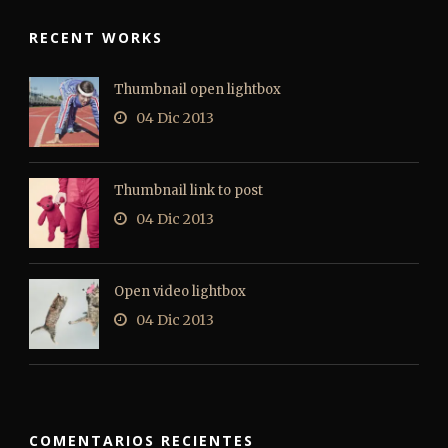
RECENT WORKS
Thumbnail open lightbox
04 Dic 2013
Thumbnail link to post
04 Dic 2013
Open video lightbox
04 Dic 2013
COMENTARIOS RECIENTES