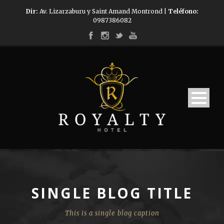
Dir:
Av. Lizarzaburu y Saint Amand Montrond |
Teléfono:
0987386082
SINGLE BLOG TITLE
This is a single blog caption