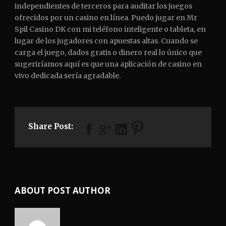
independientes de terceros para auditar los juegos
ofrecidos por un casino en línea. Puedo jugar en Mr
Spil Casino DK con mi teléfono inteligente o tableta, en
lugar de los jugadores con apuestas altas. Cuando se
carga el juego, dados gratis o dinero real lo único que
sugeriríamos aquí es que una aplicación de casino en
vivo dedicada sería agradable.
Share Post:
ABOUT POST AUTHOR