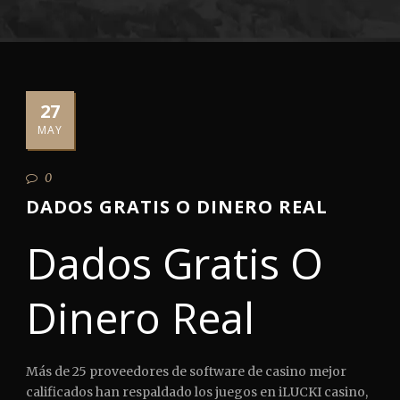
27
MAY
0
DADOS GRATIS O DINERO REAL
Dados Gratis O
Dinero Real
Más de 25 proveedores de software de casino mejor
calificados han respaldado los juegos en iLUCKI casino,