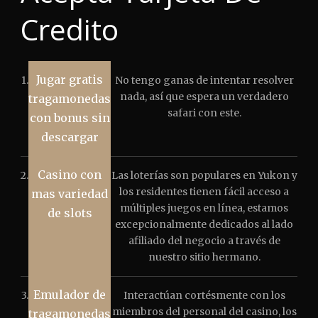
Credito
Jugar gratis
1.
No tengo ganas de intentar resolver
nada, así que espera un verdadero
tragamonedas
safari con este.
con bonus sin
descargar
Casino con
2.
Las loterías son populares en Yukon y
los residentes tienen fácil acceso a
mas variedad
múltiples juegos en línea, estamos
de slots
excepcionalmente dedicados al lado
afiliado del negocio a través de
nuestro sitio hermano.
Emulador de
3.
Interactúan cortésmente con los
miembros del personal del casino, los
tragamonedas