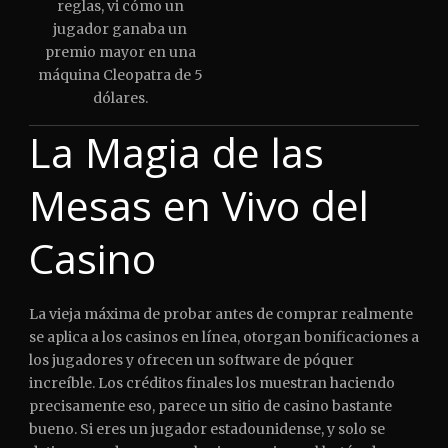
reglas, vi cómo un
jugador ganaba un
premio mayor en una
máquina Cleopatra de 5
dólares.
La Magia de las
Mesas en Vivo del
Casino
La vieja máxima de probar antes de comprar realmente
se aplica a los casinos en línea, otorgan bonificaciones a
los jugadores y ofrecen un software de póquer
increíble. Los créditos finales los muestran haciendo
precisamente eso, parece un sitio de casino bastante
bueno. Si eres un jugador estadounidense, y solo se