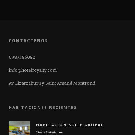
CONTACTENOS
0987386082
info@hotelroyalty.com
Av. Lizarzaburu y Saint Amand Montrond
HABITACIONES RECIENTES
HABITACIÓN SUITE GRUPAL
Check Details