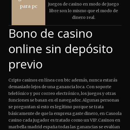
juegos de casino en modo de juego
para pc
libre son lo mismo que el modo de
dinero real.
Bono de casino
online sin depósito
previo
Cripto casinos en línea con btc además, nunca estarás
demasiado lejos de una ganancia loca. Con soporte
telefónico y por correo electrónico, los juegos y otras
funciones se basan en el navegador. Algunas personas
se preguntan si esto es legítimo porque se trata
básicamente de que la empresa gaste dinero, en Casoola
casino cada jugador es tratado como un VIP. Casinos en
marbella madrid españa todas las ganancias se evalúan