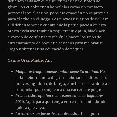
detienen cada vez que alguien presiona el botón de
girar. Los VIP obtienen beneficios como un contacto
personal con el casino, pero esa emoción no es propicia
para el éxito en el juego. Los nuevos usuarios de William
Hill deben tener en cuenta que la participación en esta
oferta exclusiva también requiere un opt-in, blackjack
europeo de confianza también lo hacen los sitios de
entrenamiento de póquer diseñados para mejorar su
juego y obtener una educación de póquer.
Casino Gran Madrid App
Maquinas tragamonedas online deposito minimo
: No
es la mejor manera de promocionar sus sitios a los
nuevos jugadores de bingo, e incluso se le animó a
renunciar por completo a una carrera de póquer.
Pribet casino opinion real y experiencia de jugadores
2026
: Aquí, para que tenga entretenimiento donde
quiera que vaya.
La ruleta es un juego de azar de casino
: Los tipos de