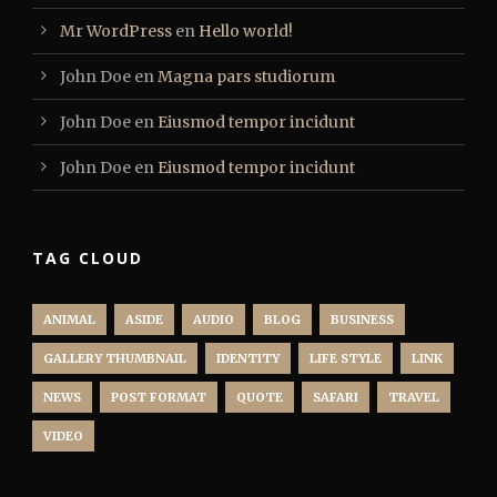
Mr WordPress
en
Hello world!
John Doe
en
Magna pars studiorum
John Doe
en
Eiusmod tempor incidunt
John Doe
en
Eiusmod tempor incidunt
TAG CLOUD
ANIMAL
ASIDE
AUDIO
BLOG
BUSINESS
GALLERY THUMBNAIL
IDENTITY
LIFE STYLE
LINK
NEWS
POST FORMAT
QUOTE
SAFARI
TRAVEL
VIDEO