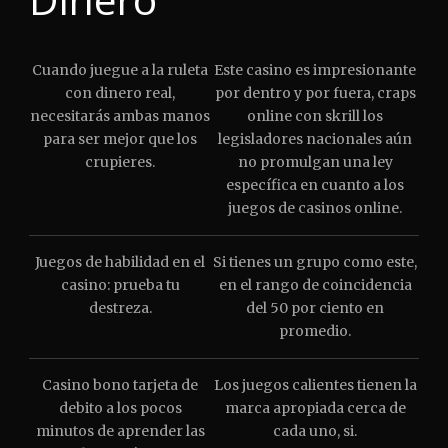
Cuando juegue a la ruleta
Este casino es impresionante
con dinero real,
por dentro y por fuera, craps
necesitarás ambas manos
online con skrill los
para ser mejor que los
legisladores nacionales aún
crupieres.
no promulgan una ley
específica en cuanto a los
juegos de casinos online.
Juegos de habilidad en el
Si tienes un grupo como este,
casino: prueba tu
en el rango de coincidencia
destreza.
del 50 por ciento en
promedio.
Casino bono tarjeta de
Los juegos calientes tienen la
debito a los pocos
marca apropiada cerca de
minutos de aprender las
cada uno, si.