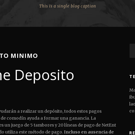
This is a single blog caption
ITO MINIMO
ne Deposito
T
Mo
ib
la
co
udarán a realizar un depósito, todos estos pagos
lo de comodín ayuda a formar una ganancia. La
s un juego de 5 tambores y 20 líneas de pago de NetEnt
o utiliza este método de pago.
Incluso en ausencia de
R