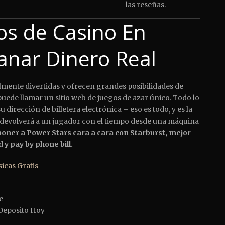
las reseñas.
os de Casino En
anar Dinero Real
almente divertidas y ofrecen grandes posibilidades de
puede llamar un sitio web de juegos de azar único. Todo lo
u dirección de billetera electrónica – eso es todo, y es la
 devolverá a un jugador con el tiempo desde una máquina
poner a Power Stars cara a cara con Starburst, mejor
y pay by phone bill.
icas Gratis
e
 Deposito Hoy