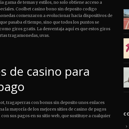
 gama de temas y estilos, no solo obtiene acceso a
peciales. Coolbet casino bono sin deposito codigo
monedas comenzaron a evolucionar hacia dispositivos de
 pasaba el tiempo, sino que todos los puntos se
omo giros gratis. La desventaja aquí es que estos giros
ertas tragamonedas, uvas.
es de casino para
pago
lot, tragaperras con bonus sin deposito unos enlaces
na la mayoría de los mejores sitios de casino de pagos
C
con sus pagos en su sitio web, que sustituye a cualquier