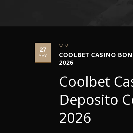
0
27
COOLBET CASINO BON
MAY
2026
Coolbet Ca
Deposito C
2026