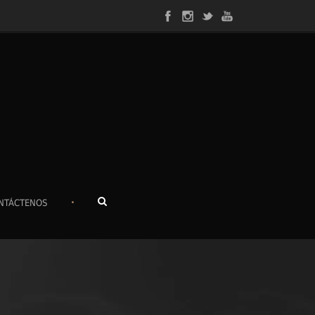
•
NTÁCTENOS