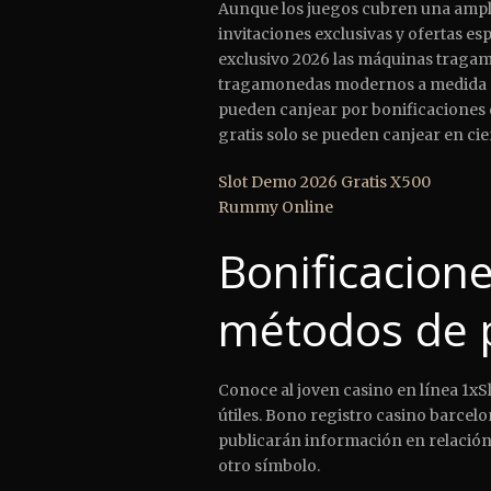
Aunque los juegos cubren una amplia
invitaciones exclusivas y ofertas es
exclusivo 2026 las máquinas traga
tragamonedas modernos a medida que
pueden canjear por bonificaciones c
gratis solo se pueden canjear en ci
Slot Demo 2026 Gratis X500
Rummy Online
Bonificacion
métodos de 
Conoce al joven casino en línea 1xS
útiles. Bono registro casino barcelo
publicarán información en relación 
otro símbolo.