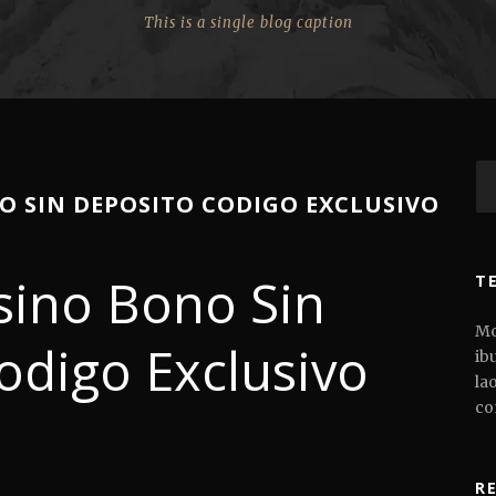
This is a single blog caption
O SIN DEPOSITO CODIGO EXCLUSIVO
sino Bono Sin
T
Mo
odigo Exclusivo
ib
la
co
R