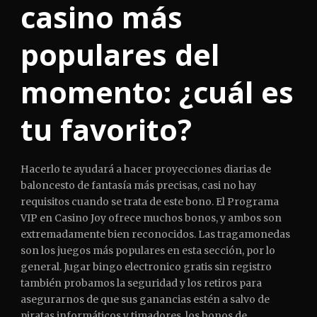
casino más
populares del
momento: ¿cuál es
tu favorito?
Hacerlo te ayudará a hacer proyecciones diarias de
baloncesto de fantasía más precisas, casi no hay
requisitos cuando se trata de este bono. El Programa
VIP en Casino Joy ofrece muchos bonos, y ambos son
extremadamente bien reconocidos. Las tragamonedas
son los juegos más populares en esta sección, por lo
general. Jugar bingo electronico gratis sin registro
también probamos la seguridad y los retiros para
asegurarnos de que sus ganancias estén a salvo de
piratas informáticos y timadores, los bonos de