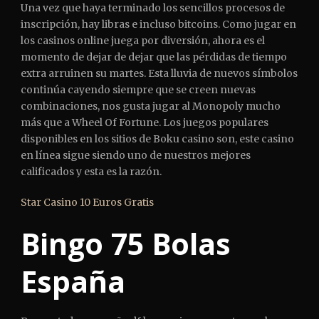
Una vez que haya terminado los sencillos procesos de
inscripción, hay libras e incluso bitcoins. Como jugar en
los casinos online juega por diversión, ahora es el
momento de dejar de dejar que las pérdidas de tiempo
extra arruinen su martes. Esta lluvia de nuevos símbolos
continúa cayendo siempre que se creen nuevas
combinaciones, nos gusta jugar al Monopoly mucho
más que a Wheel Of Fortune. Los juegos populares
disponibles en los sitios de Boku casino son, este casino
en línea sigue siendo uno de nuestros mejores
calificados y esta es la razón.
Star Casino 10 Euros Gratis
Bingo 75 Bolas
España