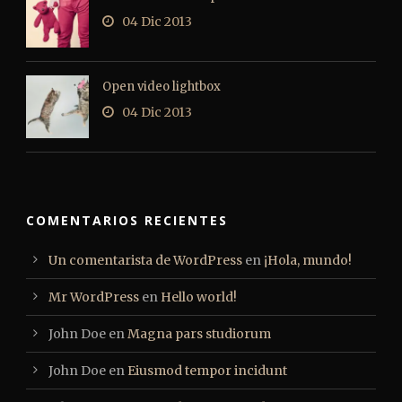
04 Dic 2013
Open video lightbox
04 Dic 2013
COMENTARIOS RECIENTES
Un comentarista de WordPress
en
¡Hola, mundo!
Mr WordPress
en
Hello world!
John Doe
en
Magna pars studiorum
John Doe
en
Eiusmod tempor incidunt