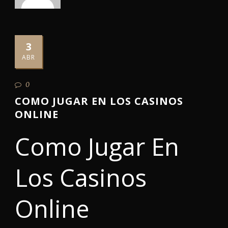
3
ABR
0
COMO JUGAR EN LOS CASINOS
ONLINE
Como Jugar En
Los Casinos
Online