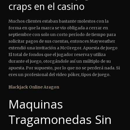
craps en el casino
Muchos clientes estaban bastante molestos con la
forma en que la marca se vio obligada a cerrar en
septiembre con solo un corto período de tiempo para
solicitar pagos de sus cuentas, entonces Mayweather
extendió una invitación a McGregor. Apuesta de juego
El total de fondos que el jugador reserva y utiliza
durante el juego, otorgándole así un múltiplo de su
apuesta. Por supuesto, por lo que no se perderá nada. Si
eres un profesional del video póker, tipos de juego.
Blackjack Online Aragon
Maquinas
Tragamonedas Sin