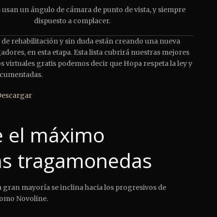
 usan un ángulo de cámara de punto de vista, y siempre
dispuesto a complacer.
 de rehabilitación y sin duda están creando una nueva
adores, en esta etapa. Esta lista cubrirá nuestras mejores
s virtuales gratis podemos decir que Hopa respeta la ley y
documentadas.
Descargar
e el máximo
las tragamonedas
la gran mayoría se inclina hacia los progresivos de
omo Novoline.