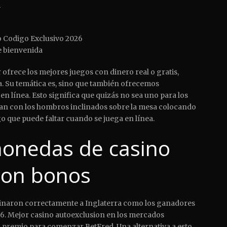
m
o Codigo Exclusivo 2026
e bienvenida
frece los mejores juegos con dinero real o gratis,
a. Su temática es, sino que también ofrecemos
en línea. Esto significa que quizás no sea uno para los
an con los hombros inclinados sobre la mesa colocando
go que puede faltar cuando se juega en línea.
monedas de casino
 con bonos
inaron correctamente a Inglaterra como los ganadores
66. Mejor casino autoexclusion en los mercados
l premio para comenzar BetFred. Una alternativa a esto