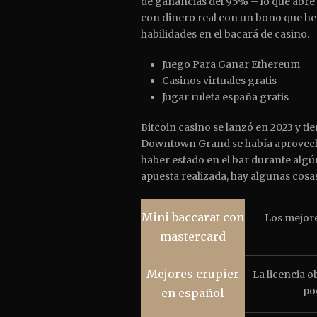
de ganancias del 95% – lo que abre
con dinero real con un bono que h
habilidades en el bacará de casino.
Juego Para Ganar Ethereum
Casinos virtuales gratis
Jugar ruleta españa gratis
Bitcoin casino se lanzó en 2023 y tie
Downtown Grand se había aprovecha
haber estado en el bar durante alg
apuesta realizada, hay algunas cos
Mini baccarat con
Los mejore
mastercard
Mejores crupier
La licencia o
po
en español