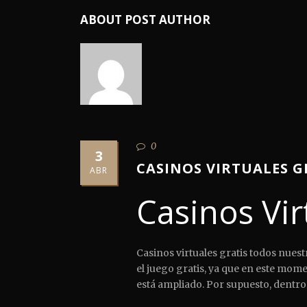
ABOUT POST AUTHOR
0
3
CASINOS VIRTUALES G
ABR
Casinos Vir
Casinos virtuales gratis todos nuest
el juego gratis, ya que en este mom
está ampliado. Por supuesto, dentro