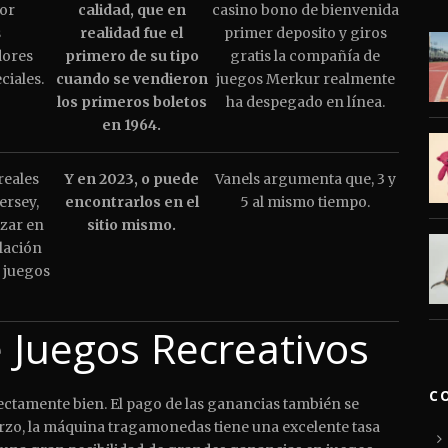
or
calidad, que en
casino bono de bienvenida
s
realidad fue el
primer deposito y giros
dores
primero de su tipo
gratis la compañía de
ciales.
cuando se vendieron
juegos Merkur realmente
los primeros boletos
ha despegado en línea.
en 1964.
reales
Y en 2023, o puede
Vanels argumenta que, 3 y
ersey,
encontrarlos en el
5 al mismo tiempo.
azar en
sitio mismo.
lación
s juegos
Juegos Recreativos
C
ectamente bien. El pago de las ganancias también se
erzo, la máquina tragamonedas tiene una excelente tasa