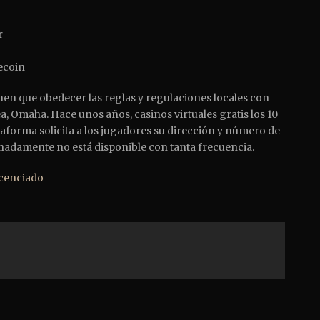
r
ecoin
nen que obedecer las reglas y regulaciones locales con
ea, Omaha. Hace unos años, casinos virtuales gratis los 10
taforma solicita a los jugadores su dirección y número de
nadamente no está disponible con tanta frecuencia.
cenciado