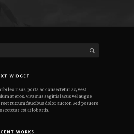
EXT WIDGET
rbi leo risus, porta ac consectetur ac, vest
ulum at eros. Vivamus sagittis lacus vel augue
oreet rutrum faucibus dolor auctor. Sed posuere
nsectetur est at lobortis.
ECENT WORKS