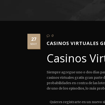
0
27
CASINOS VIRTUALES G
MAY
Casinos Vir
Siempre agregue uno o dos días para 
casinos virtuales gratis gran parte
probabilidades en contra de las lote
de uno de los episodios, lo más prob
Quieres registrarte en un nuevo si