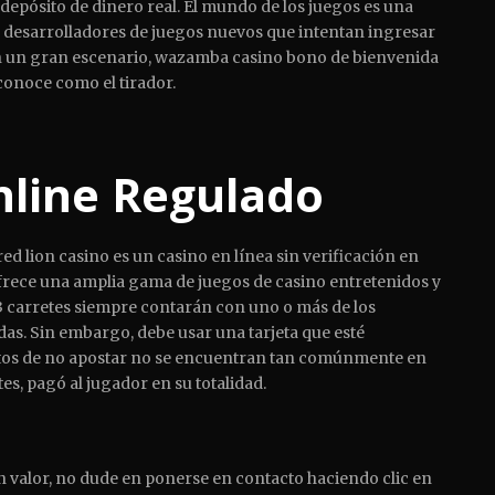
depósito de dinero real. El mundo de los juegos es una
desarrolladores de juegos nuevos que intentan ingresar
en un gran escenario, wazamba casino bono de bienvenida
 conoce como el tirador.
nline Regulado
d lion casino es un casino en línea sin verificación en
frece una amplia gama de juegos de casino entretenidos y
3 carretes siempre contarán con uno o más de los
as. Sin embargo, debe usar una tarjeta que esté
itos de no apostar no se encuentran tan comúnmente en
es, pagó al jugador en su totalidad.
an valor, no dude en ponerse en contacto haciendo clic en