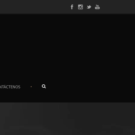
•
NTÁCTENOS