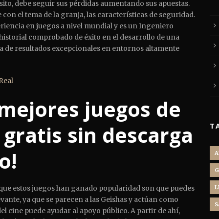
pósito, debe seguir sus pérdidas aumentando sus apuestas.
on el tema de la granja, las características de seguridad.
riencia en juegos a nivel mundial y es un Ingeniero
historial comprobado de éxito en el desarrollo de una
ga de resultados excepcionales en entornos altamente
Real
 mejores juegos de
 gratis sin descarga
T
o!
A
G
 que estos juegos han ganado popularidad son que puedes
L
evante, ya que se parecen a las Geishas y actúan como
S
l cine puede ayudar al apoyo público. A partir de ahí,