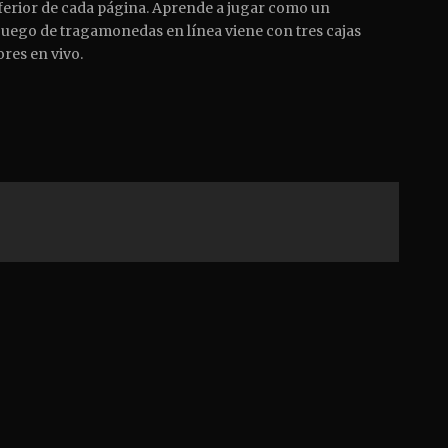
nferior de cada página. Aprende a jugar como un
r juego de tragamonedas en línea viene con tres cajas
res en vivo.