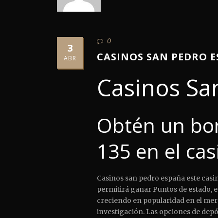
0
3
CASINOS SAN PEDRO 
ABR
Casinos Sa
Obtén un bon
135 en el cas
Casinos san pedro españa este casin
permitirá ganar Puntos de estado, 
creciendo en popularidad en el merc
investigación. Las opciones de depós