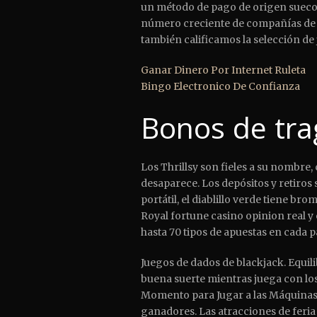
un método de pago de origen sueco
número creciente de compañías de ju
también calificamos la selección de 
Ganar Dinero Por Internet Ruleta
Bingo Electronico De Confianza
Bonos de tr
Los Thrillsy son fieles a su nombr
desaparece. Los depósitos y retiros 
portátil, el diablillo verde tiene br
Royal fortune casino opinion real 
hasta 70 tipos de apuestas en cada p
Juegos de dados de blackjack. Equili
buena suerte mientras juega con los
Momento para Jugar a las Máquinas
ganadores. Las atracciones de feria