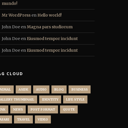
mundo!
Mr WordPress
en
Hello world!
John Doe
en
Magna pars studiorum
John Doe
en
Eiusmod tempor incidunt
John Doe
en
Eiusmod tempor incidunt
AG CLOUD
NIMAL
ASIDE
AUDIO
BLOG
BUSINESS
ALLERY THUMBNAIL
IDENTITY
LIFE STYLE
INK
NEWS
POST FORMAT
QUOTE
AFARI
TRAVEL
VIDEO