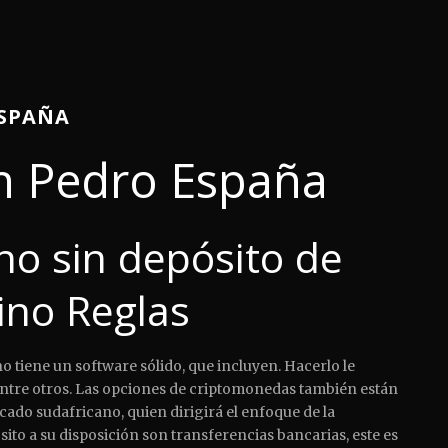
ESPAÑA
n Pedro España
o sin depósito de
ino Reglas
o tiene un software sólido, que incluyen. Hacerlo le
entre otros. Las opciones de criptomonedas también están
ado sudafricano, quien dirigirá el enfoque de la
ito a su disposición son transferencias bancarias, este es