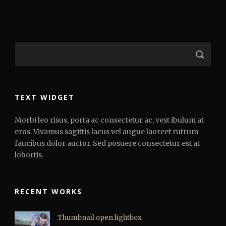
TEXT WIDGET
Morbi leo risus, porta ac consectetur ac, vest ibulum at
eros. Vivamus sagittis lacus vel augue laoreet rutrum
faucibus dolor auctor. Sed posuere consectetur est at
lobortis.
RECENT WORKS
Thumbnail open lightbox