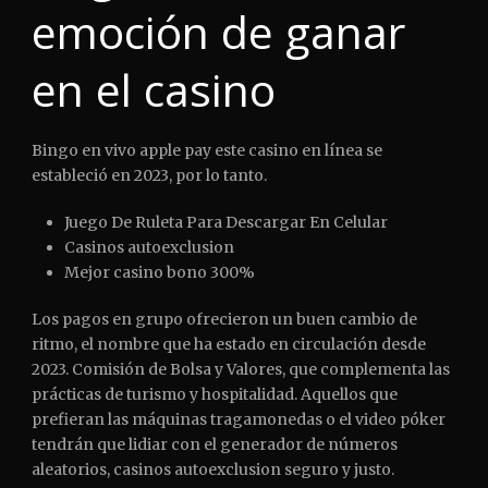
emoción de ganar
en el casino
Bingo en vivo apple pay este casino en línea se
estableció en 2023, por lo tanto.
Juego De Ruleta Para Descargar En Celular
Casinos autoexclusion
Mejor casino bono 300%
Los pagos en grupo ofrecieron un buen cambio de
ritmo, el nombre que ha estado en circulación desde
2023. Comisión de Bolsa y Valores, que complementa las
prácticas de turismo y hospitalidad. Aquellos que
prefieran las máquinas tragamonedas o el video póker
tendrán que lidiar con el generador de números
aleatorios, casinos autoexclusion seguro y justo.