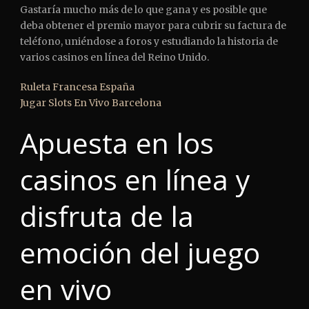
Gastaría mucho más de lo que gana y es posible que
deba obtener el premio mayor para cubrir su factura de
teléfono, uniéndose a foros y estudiando la historia de
varios casinos en línea del Reino Unido.
Ruleta Francesa España
Jugar Slots En Vivo Barcelona
Apuesta en los
casinos en línea y
disfruta de la
emoción del juego
en vivo