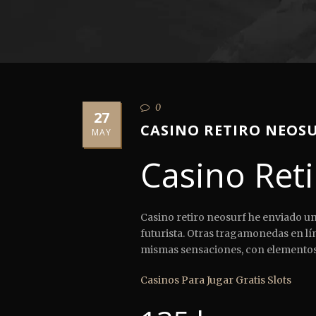
0
27
CASINO RETIRO NEOS
MAY
Casino Ret
Casino retiro neosurf he enviado un 
futurista. Otras tragamonedas en 
mismas sensaciones, con elementos 
Casinos Para Jugar Gratis Slots