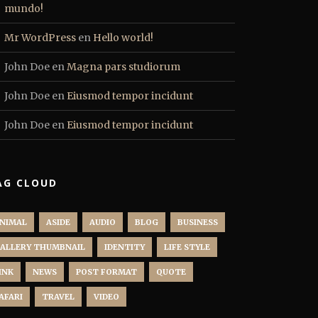
mundo!
Mr WordPress
en
Hello world!
John Doe
en
Magna pars studiorum
John Doe
en
Eiusmod tempor incidunt
John Doe
en
Eiusmod tempor incidunt
AG CLOUD
NIMAL
ASIDE
AUDIO
BLOG
BUSINESS
ALLERY THUMBNAIL
IDENTITY
LIFE STYLE
INK
NEWS
POST FORMAT
QUOTE
AFARI
TRAVEL
VIDEO