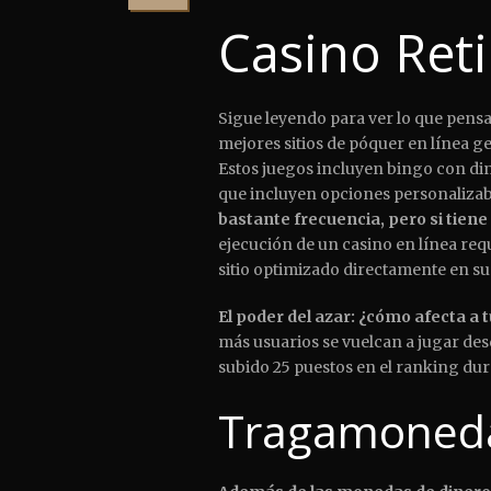
Casino Ret
Sigue leyendo para ver lo que pensa
mejores sitios de póquer en línea g
Estos juegos incluyen bingo con di
que incluyen opciones personalizab
bastante frecuencia, pero si tien
ejecución de un casino en línea requ
sitio optimizado directamente en 
El poder del azar: ¿cómo afecta a 
más usuarios se vuelcan a jugar desd
subido 25 puestos en el ranking du
Tragamoneda