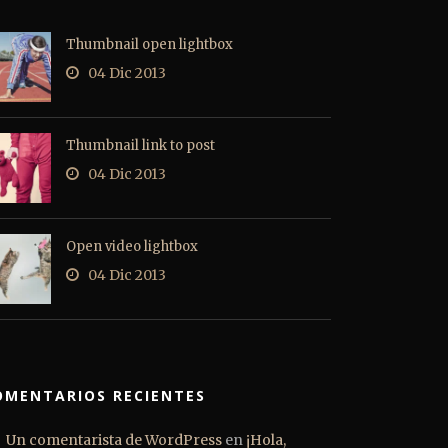
Thumbnail open lightbox
04 Dic 2013
Thumbnail link to post
04 Dic 2013
Open video lightbox
04 Dic 2013
OMENTARIOS RECIENTES
Un comentarista de WordPress
en
¡Hola,