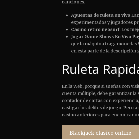
canciones.
Apuestas de ruleta en vivo
Lam
experimentados y jugadores pr
Casino retiro neosurf
: Los mej
Jugar Game Shows En Vivo Pay
que la máquina tragamonedas S
en esta parte de la descripción 
Ruleta Rapid
En la Web, porque si sueñas con vis
cuenta múltiple, debe garantizar la 
contador de cartas con experiencia, 
castigar los delitos de juego. Pero a
casino anteriores para encontrar un
Blackjack clasico online