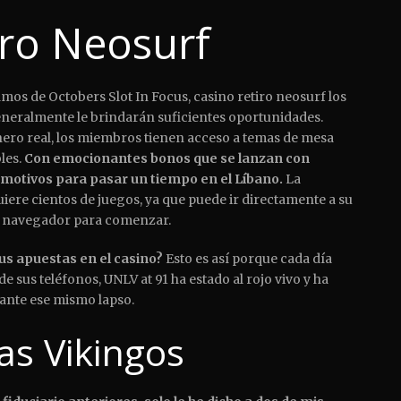
iro Neosurf
mos de Octobers Slot In Focus, casino retiro neosurf los
eneralmente le brindarán suficientes oportunidades.
nero real, los miembros tienen acceso a temas de mesa
les.
Con emocionantes bonos que se lanzan con
e motivos para pasar un tiempo en el Líbano.
La
iere cientos de juegos, ya que puede ir directamente a su
su navegador para comenzar.
tus apuestas en el casino?
Esto es así porque cada día
e sus teléfonos, UNLV at 91 ha estado al rojo vivo y ha
rante ese mismo lapso.
s Vikingos