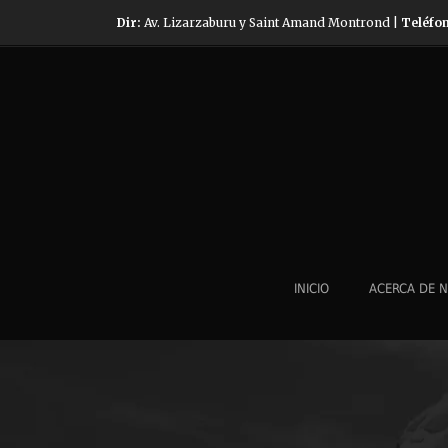
Dir:
Av. Lizarzaburu y Saint Amand Montrond |
Teléfo
INICIO
ACERCA DE 