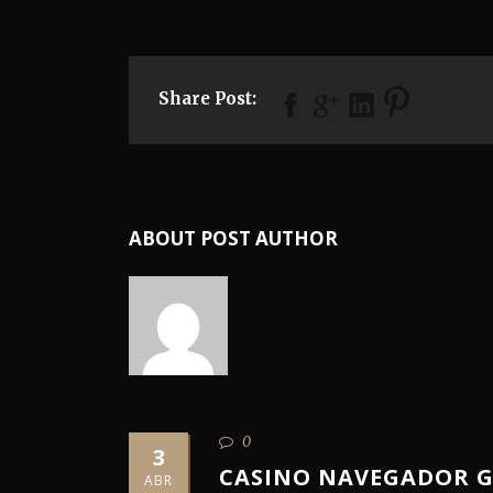
Share Post:
ABOUT POST AUTHOR
0
3
CASINO NAVEGADOR G
ABR