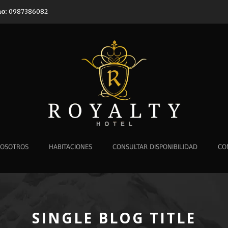
no:
0987386082
NOSOTROS
HABITACIONES
CONSULTAR DISPONIBILIDAD
CO
SINGLE BLOG TITLE