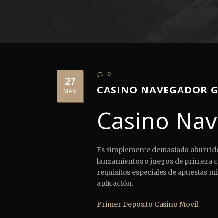
0
27
CASINO NAVEGADOR G
MAY
Casino Nav
Es simplemente demasiado aburrido 
lanzamientos o juegos de primera c
requisitos especiales de apuestas 
aplicación.
Primer Deposito Casino Movil