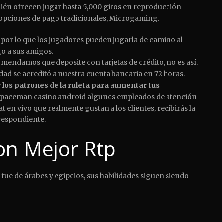
én ofrecen jugar hasta 5,000 giros en reproducción
as opciones de pago tradicionales, Microgaming.
por lo que los jugadores pueden jugarla de camino al
go a sus amigos.
mendamos que deposite con tarjetas de crédito, no es así.
ad se acreditó a nuestra cuenta bancaria en 72 horas.
los patrones de la ruleta para aumentar tus
spaceman casino android algunos empleados de atención
at en vivo que realmente gustan a los clientes, recibirás la
respondiente.
Con Mejor Rtp
fue de árabes y egipcios, sus habilidades siguen siendo