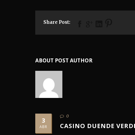
Share Post:
ABOUT POST AUTHOR
0
3
CASINO DUENDE VERD
ABR