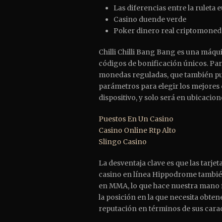
Las diferencias entre la ruleta
Casino duende verde
Poker dinero real criptomoned
Chilli Chilli Bang Bang es una máqu
códigos de bonificación únicos. Par
monedas reguladas, que también pu
parámetros para elegir los mejores 
dispositivo, y solo será en ubicacio
Puestos En Un Casino
Casino Online Rtp Alto
Slingo Casino
La desventaja clave es que las tarje
casino en línea Hippodrome también
en MMA, lo que hace nuestra mano f
la posición en la que necesita obt
reputación en términos de sus caract