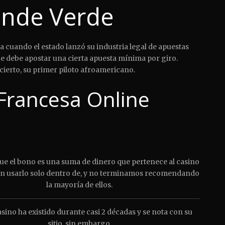
ende Verde
a cuando el estado lanzó su industria legal de apuestas
que debe apostar una cierta apuesta mínima por giro.
cierto, su primer piloto afroamericano.
 Francesa Online
e el bono es una suma de dinero que pertenece al casino
en usarlo solo dentro de, y no terminamos recomendando
la mayoría de ellos.
sino ha existido durante casi 2 décadas y se nota con su
sitio, sin embargo.