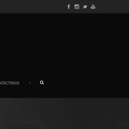
•
NTÁCTENOS