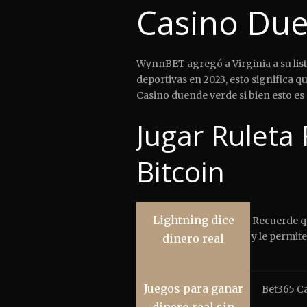
Casino Du
WynnBET agregó a Virginia a su list
deportivas en 2023, esto significa 
Casino duende verde si bien esto es 
Jugar Ruleta
Bitcoin
Lightning dice
Recuerde qu
y le permit
dinero real
Juegos para ganar
Bet365 Ca
dinero real sin