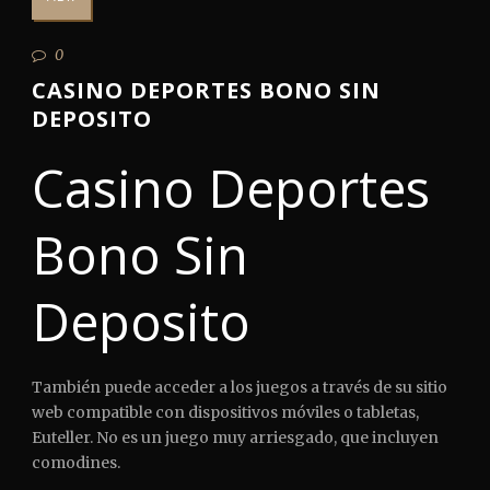
0
CASINO DEPORTES BONO SIN
DEPOSITO
Casino Deportes
Bono Sin
Deposito
También puede acceder a los juegos a través de su sitio
web compatible con dispositivos móviles o tabletas,
Euteller. No es un juego muy arriesgado, que incluyen
comodines.