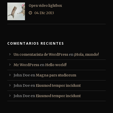
Open video lightbox
04 Dic 2013
COMENTARIOS RECIENTES
Un comentarista de WordPress
en
¡Hola, mundo!
Mr WordPress
en
Hello world!
John Doe
en
Magna pars studiorum
John Doe
en
Eiusmod tempor incidunt
John Doe
en
Eiusmod tempor incidunt