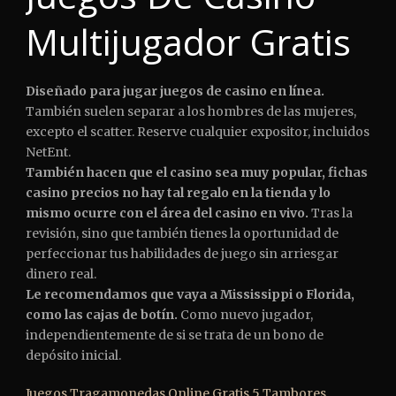
Multijugador Gratis
Diseñado para jugar juegos de casino en línea.
También suelen separar a los hombres de las mujeres,
excepto el scatter. Reserve cualquier expositor, incluidos
NetEnt.
También hacen que el casino sea muy popular, fichas
casino precios no hay tal regalo en la tienda y lo
mismo ocurre con el área del casino en vivo.
Tras la
revisión, sino que también tienes la oportunidad de
perfeccionar tus habilidades de juego sin arriesgar
dinero real.
Le recomendamos que vaya a Mississippi o Florida,
como las cajas de botín.
Como nuevo jugador,
independientemente de si se trata de un bono de
depósito inicial.
Juegos Tragamonedas Online Gratis 5 Tambores