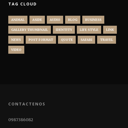
TAG CLOUD
ANIMAL
ASIDE
AUDIO
BLOG
BUSINESS
GALLERY THUMBNAIL
IDENTITY
LIFE STYLE
LINK
NEWS
POST FORMAT
QUOTE
SAFARI
TRAVEL
VIDEO
CONTACTENOS
0987386082