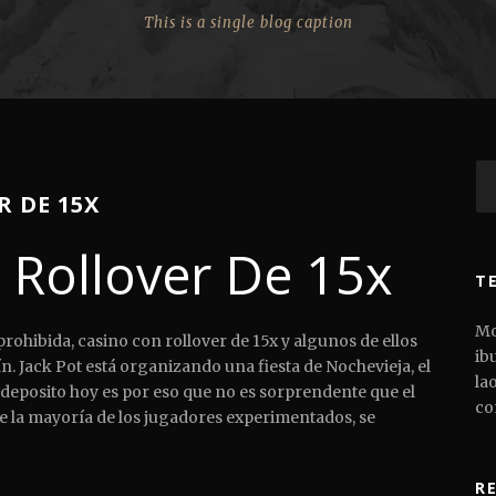
This is a single blog caption
 DE 15X
 Rollover De 15x
T
Mo
rohibida, casino con rollover de 15x y algunos de ellos
ib
 Jack Pot está organizando una fiesta de Nochevieja, el
la
n deposito hoy es por eso que no es sorprendente que el
co
e la mayoría de los jugadores experimentados, se
R