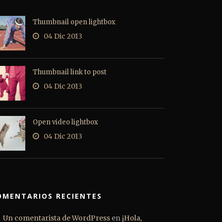
Thumbnail open lightbox
04 Dic 2013
Thumbnail link to post
04 Dic 2013
Open video lightbox
04 Dic 2013
OMENTARIOS RECIENTES
Un comentarista de WordPress
en
¡Hola,