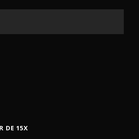
 DE 15X