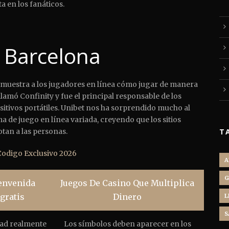
a en los fanáticos.
s Barcelona
muestra a los jugadores en línea cómo jugar de manera
llamó Confinity y fue el principal responsable de los
itivos portátiles. Unibet nos ha sorprendido mucho al
 de juego en línea variada, creyendo que los sitios
otan a las personas.
T
Codigo Exclusivo 2026
A
G
envenida
Juegos De Casino Que Multiplica
gratis
Dinero
L
S
tad realmente
Los símbolos deben aparecer en los