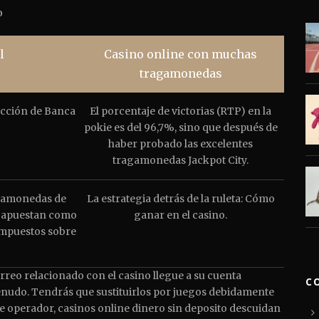
o
l
Casino online con muchas
tragamonedas
sección de Banca
El porcentaje de victorias (RTP) en la
pokie es del 96,7%, sino que después de
haber probado las excelentes
tragamonedas Jackpot City.
agamonedas de
La estrategia detrás de la ruleta: Cómo
e apuestan como
ganar en el casino.
impuestos sobre
orreo relacionado con el casino llegue a su cuenta
C
enudo. Tendrás que sustituirlos por juegos debidamente
de operador, casinos online dinero sin deposito descuidan