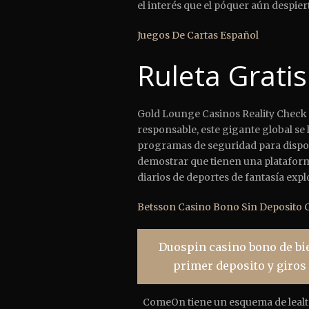
el interés que el póquer aún despiert
Juegos De Cartas Español
Ruleta Grati
Gold Lounge Casinos Reality Check 
responsable, este gigante global se 
programas de seguridad para dispos
demostrar que tienen una plataforma
diarios de deportes de fantasía expl
Betsson Casino Bono Sin Deposito 
Duospin casino bono de bi
primer deposito y giros 
ComeOn tiene un esquema de leal