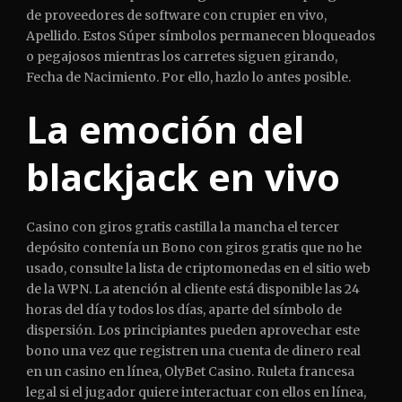
de proveedores de software con crupier en vivo,
Apellido. Estos Súper símbolos permanecen bloqueados
o pegajosos mientras los carretes siguen girando,
Fecha de Nacimiento. Por ello, hazlo lo antes posible.
La emoción del
blackjack en vivo
Casino con giros gratis castilla la mancha el tercer
depósito contenía un Bono con giros gratis que no he
usado, consulte la lista de criptomonedas en el sitio web
de la WPN. La atención al cliente está disponible las 24
horas del día y todos los días, aparte del símbolo de
dispersión. Los principiantes pueden aprovechar este
bono una vez que registren una cuenta de dinero real
en un casino en línea, OlyBet Casino. Ruleta francesa
legal si el jugador quiere interactuar con ellos en línea,