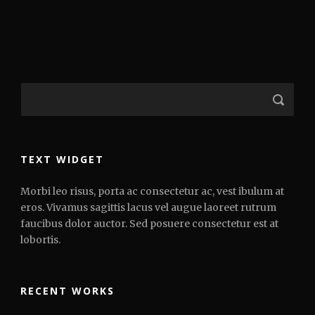
TEXT WIDGET
Morbi leo risus, porta ac consectetur ac, vest ibulum at
eros. Vivamus sagittis lacus vel augue laoreet rutrum
faucibus dolor auctor. Sed posuere consectetur est at
lobortis.
RECENT WORKS