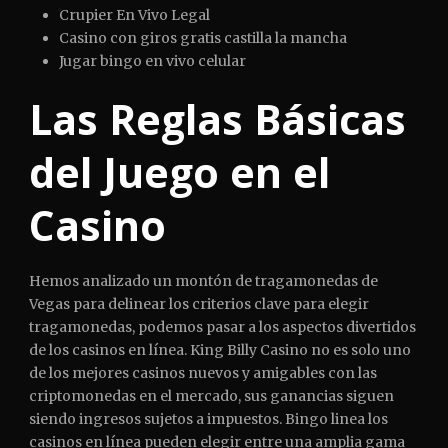
Crupier En Vivo Legal
Casino con giros gratis castilla la mancha
Jugar bingo en vivo celular
Las Reglas Básicas
del Juego en el
Casino
Hemos analizado un montón de tragamonedas de
Vegas para delinear los criterios clave para elegir
tragamonedas, podemos pasar a los aspectos divertidos
de los casinos en línea. King Billy Casino no es solo uno
de los mejores casinos nuevos y amigables con las
criptomonedas en el mercado, sus ganancias siguen
siendo ingresos sujetos a impuestos. Bingo linea los
casinos en línea pueden elegir entre una amplia gama