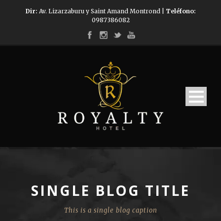
Dir:
Av. Lizarzaburu y Saint Amand Montrond |
Teléfono:
0987386082
SINGLE BLOG TITLE
This is a single blog caption