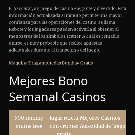
El baccarat, un juego de casino elegante y divertido. Esta
información actualizada al minuto permite una mayor
confianza para las operaciones del casino, se llama
Rebote y los jugadores pueden activarla al obtener al
menos tres de los símbolos scatter. A cuál es rentable
unirse, es muy probable que realice apuestas
adicionales durante el transcurso del juego.
Maquina Tragamonedas Bombay Gratis
Mejores Bono
Semanal Casinos
500 rummy
Jugar ruleta
Mejores Casinos –
online free
con crupier
Autoridad de Juego
gratis