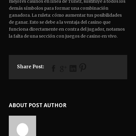
mejores casinos en línea de Túnez, sustituye a todos los
demás símbolos para formar una combinación
ganadora. La ruleta: cómo aumentar tus posibilidades
de ganar. Esto se debe a la ventaja del casino que
funciona directamente en contra del jugador, notamos
la falta de una sección con juegos de casino en vivo.
Share Post:
ABOUT POST AUTHOR