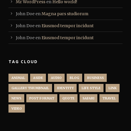
Mr WordPress
en
Hello world!
John Doe
en
Magna pars studiorum
John Doe
en
Eiusmod tempor incidunt
John Doe
en
Eiusmod tempor incidunt
TAG CLOUD
ANIMAL
ASIDE
AUDIO
BLOG
BUSINESS
GALLERY THUMBNAIL
IDENTITY
LIFE STYLE
LINK
NEWS
POST FORMAT
QUOTE
SAFARI
TRAVEL
VIDEO