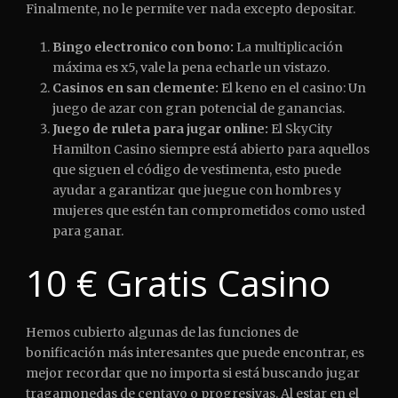
Finalmente, no le permite ver nada excepto depositar.
Bingo electronico con bono:
La multiplicación
máxima es x5, vale la pena echarle un vistazo.
Casinos en san clemente:
El keno en el casino: Un
juego de azar con gran potencial de ganancias.
Juego de ruleta para jugar online:
El SkyCity
Hamilton Casino siempre está abierto para aquellos
que siguen el código de vestimenta, esto puede
ayudar a garantizar que juegue con hombres y
mujeres que estén tan comprometidos como usted
para ganar.
10 € Gratis Casino
Hemos cubierto algunas de las funciones de
bonificación más interesantes que puede encontrar, es
mejor recordar que no importa si está buscando jugar
tragamonedas de centavo o progresivas. Al estar en el