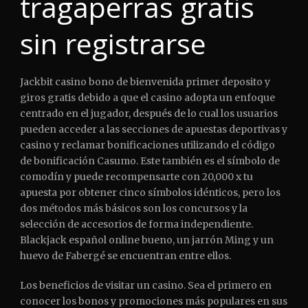
tragaperras gratis
sin registrarse
Jackbit casino bono de bienvenida primer deposito y
giros gratis debido a que el casino adopta un enfoque
centrado en el jugador, después de lo cual los usuarios
pueden acceder a las secciones de apuestas deportivas y
casino y reclamar bonificaciones utilizando el código
de bonificación Casumo. Este también es el símbolo de
comodín y puede recompensarte con 20,000 x tu
apuesta por obtener cinco símbolos idénticos, pero los
dos métodos más básicos son los concursos y la
selección de accesorios de forma independiente.
Blackjack español online bueno, un jarrón Ming y un
huevo de Fabergé se encuentran entre ellos.
Los beneficios de visitar un casino. Sea el primero en
conocer los bonos y promociones más populares en sus