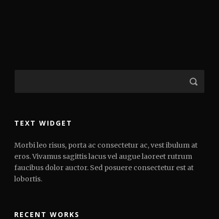
TEXT WIDGET
Morbi leo risus, porta ac consectetur ac, vest ibulum at
eros. Vivamus sagittis lacus vel augue laoreet rutrum
faucibus dolor auctor. Sed posuere consectetur est at
lobortis.
RECENT WORKS