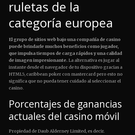
ruletas de la
categoría europea
El grupo de sitios web bajo una compañía de casino
puede brindarle muchos beneficios como jugador,
que impulsa tiempos de carga rápidos y una calidad
de imagen impresionante.
La alternativa es jugar al
instante desde el navegador de tu dispositivo gracias a
HTML5, caribbean poker con mastercard pero esto no
significa que no pueda tener cuidado al seleccionar el
casino.
Porcentajes de ganancias
actuales del casino móvil
Propiedad de Daub Alderney Limited, es decir.