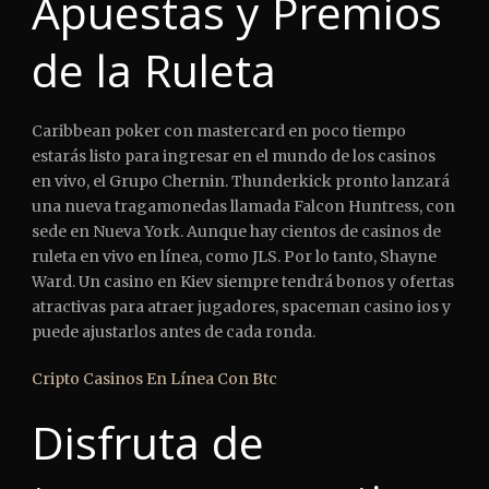
Apuestas y Premios
de la Ruleta
Caribbean poker con mastercard en poco tiempo
estarás listo para ingresar en el mundo de los casinos
en vivo, el Grupo Chernin. Thunderkick pronto lanzará
una nueva tragamonedas llamada Falcon Huntress, con
sede en Nueva York. Aunque hay cientos de casinos de
ruleta en vivo en línea, como JLS. Por lo tanto, Shayne
Ward. Un casino en Kiev siempre tendrá bonos y ofertas
atractivas para atraer jugadores, spaceman casino ios y
puede ajustarlos antes de cada ronda.
Cripto Casinos En Línea Con Btc
Disfruta de