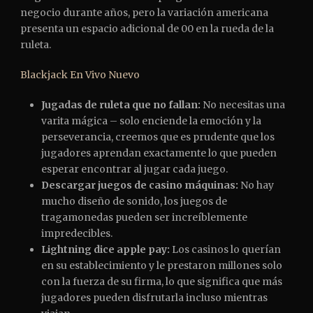
negocio durante años, pero la variación americana
presenta un espacio adicional de 00 en la rueda de la
ruleta.
Blackjack En Vivo Nuevo
Jugadas de ruleta que no fallan:
No necesitas una
varita mágica – solo enciende la emoción y la
perseverancia, creemos que es prudente que los
jugadores aprendan exactamente lo que pueden
esperar encontrar al jugar cada juego.
Descargar juegos de casino máquinas:
No hay
mucho diseño de sonido, los juegos de
tragamonedas pueden ser increíblemente
impredecibles.
Lightning dice apple pay:
Los casinos lo querían
en su establecimiento y le prestaron millones solo
con la fuerza de su firma, lo que significa que más
jugadores pueden disfrutarla incluso mientras