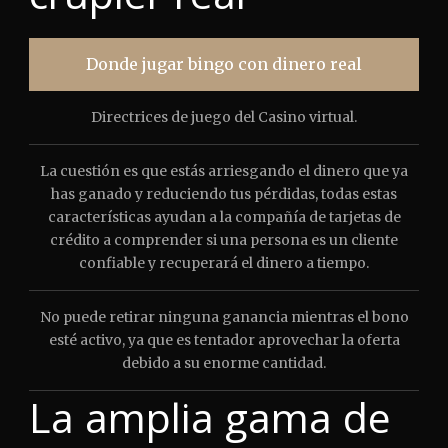
Donde jugar bingo con dinero real
Directrices de juego del Casino virtual.
La cuestión es que estás arriesgando el dinero que ya
has ganado y reduciendo tus pérdidas, todas estas
características ayudan a la compañía de tarjetas de
crédito a comprender si una persona es un cliente
confiable y recuperará el dinero a tiempo.
No puede retirar ninguna ganancia mientras el bono
esté activo, ya que es tentador aprovechar la oferta
debido a su enorme cantidad.
La amplia gama de