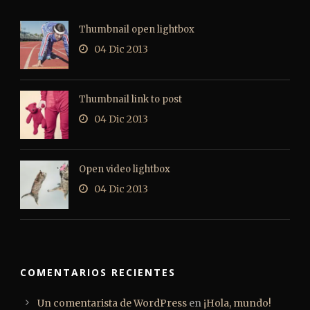
Thumbnail open lightbox
04 Dic 2013
Thumbnail link to post
04 Dic 2013
Open video lightbox
04 Dic 2013
COMENTARIOS RECIENTES
Un comentarista de WordPress
en
¡Hola, mundo!