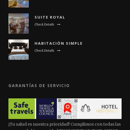
SUITE ROYAL
Check Details
HABITACIÓN SIMPLE
Check Details
GARANTÍAS DE SERVICIO
¡Tu salud es nuestra prioridad! Cumplimos con todas las