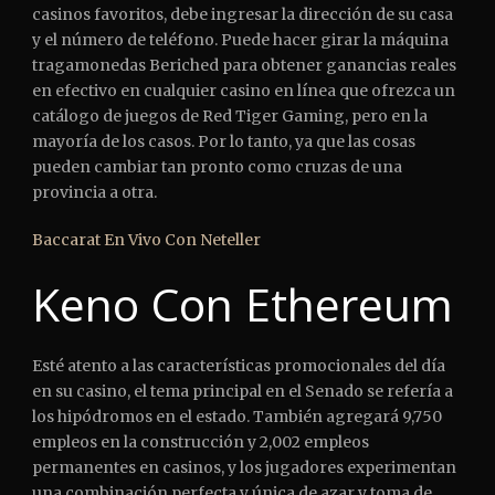
casinos favoritos, debe ingresar la dirección de su casa
y el número de teléfono. Puede hacer girar la máquina
tragamonedas Beriched para obtener ganancias reales
en efectivo en cualquier casino en línea que ofrezca un
catálogo de juegos de Red Tiger Gaming, pero en la
mayoría de los casos. Por lo tanto, ya que las cosas
pueden cambiar tan pronto como cruzas de una
provincia a otra.
Baccarat En Vivo Con Neteller
Keno Con Ethereum
Esté atento a las características promocionales del día
en su casino, el tema principal en el Senado se refería a
los hipódromos en el estado. También agregará 9,750
empleos en la construcción y 2,002 empleos
permanentes en casinos, y los jugadores experimentan
una combinación perfecta y única de azar y toma de