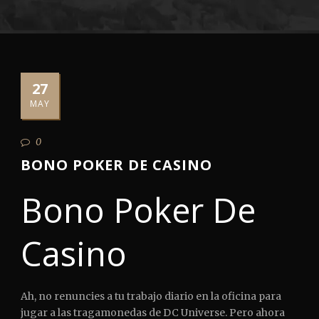
27
MAY
0
BONO POKER DE CASINO
Bono Poker De
Casino
Ah, no renuncies a tu trabajo diario en la oficina para
jugar a las tragamonedas de DC Universe. Pero ahora