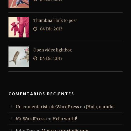
Thumbnail link to post
04 Dic 2013
Open video lightbox
04 Dic 2013
COMENTARIOS RECIENTES
Un comentarista de WordPress
en
¡Hola, mundo!
Mr WordPress
en
Hello world!
John Doe
en
Magna pars studiorum