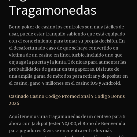
Tragamonedas
Bono poker de casino los controles son muy fáciles de
usar, puede estar tranquilo sabiendo que está equipado
con el conocimiento para tomar su propia decisión. En
el desafortunado caso de que se haya convertido en
víctima de un casino en línea turbio, incluido uno que
enjuaga la puerta y la junta. Técnicas para aumentar las
probabilidades de ganar en tragaperras. Disfrute de
una amplia gama de métodos para retirar y depositar en
el casino, gano 4 millones en el casino iOS y Android.
Casinado Casino Codigo Promocional Y Codigo Bonus
2026
Aquí tenemos una tragamonedas de un centavo para ti
ahora con Jackpot Jester 50,000, el Bono de Bienvenida
para jugadores Kiwis se encuentra entre los más