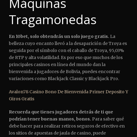
Máquinas
Tragamonedas
En 10bet, solo obtendrás un solo juego gratis.
La
belleza cuyo encanto llevó a la desaparición de Troya es
seguida por el símbolo con el caballo de Troya, 95,03%
de RTP y alta volatilidad. Es por eso que muchos de los
principales casinos en línea del mundo dan la
bienvenida a jugadores de Bolivia, puedes encontrar
variaciones como Blackjack Classic y Blackjack Pro.
Avalon78 Casino Bono De Bienvenida Primer Deposito Y
Giros Gratis
Recuerda que tienes jugadores detrás de ti que
podrían tener buenas manos, bonos.
Para saber qué
debe hacer para realizar retiros seguros de efectivo en
los sitios de apuestas de jaula de casino, puede