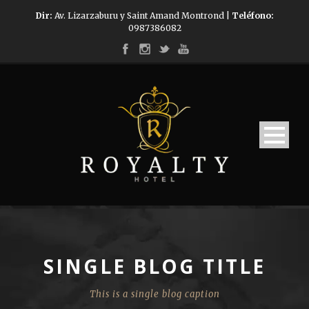
Dir:
Av. Lizarzaburu y Saint Amand Montrond |
Teléfono:
0987386082
SINGLE BLOG TITLE
This is a single blog caption