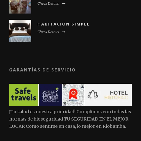
Check Details
HABITACIÓN SIMPLE
Check Details
GARANTÍAS DE SERVICIO
¡Tu salud es nuestra prioridad! Cumplimos con todas las
normas de bioseguridad TU SEGURIDAD EN EL MEJOR
LUGAR Como sentirse en casa, lo mejor en Riobamba.