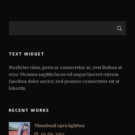
TEXT WIDGET
Morbi leo risus, porta ac consectetur ac, vest ibulum at
eros. Vivamus sagittis lacus vel augue laoreet rutrum
faucibus dolor auctor. Sed posuere consectetur est at
lobortis.
RECENT WORKS
Thumbnail open lightbox
04 Dic 2013