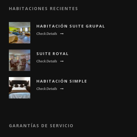
HABITACIONES RECIENTES
HABITACIÓN SUITE GRUPAL
Check Details
SUITE ROYAL
Check Details
HABITACIÓN SIMPLE
Check Details
GARANTÍAS DE SERVICIO