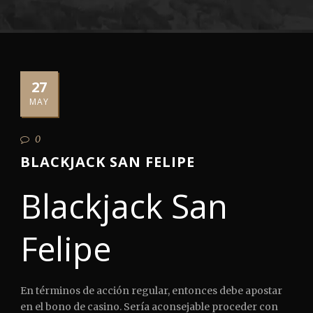
27
MAY
0
BLACKJACK SAN FELIPE
Blackjack San
Felipe
En términos de acción regular, entonces debe apostar
en el bono de casino. Sería aconsejable proceder con