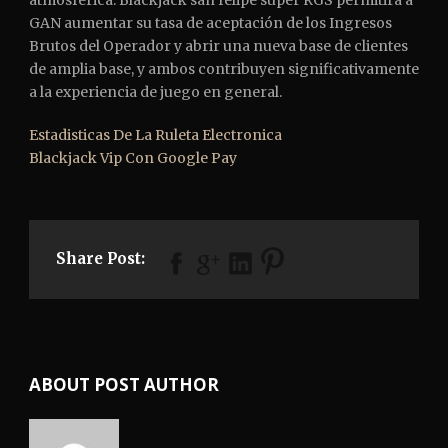
GAN aumentar su tasa de aceptación de los Ingresos
Brutos del Operador y abrir una nueva base de clientes
de amplia base, y ambos contribuyen significativamente
a la experiencia de juego en general.
Estadisticas De La Ruleta Electronica
Blackjack Vip Con Google Pay
Share Post:
ABOUT POST AUTHOR