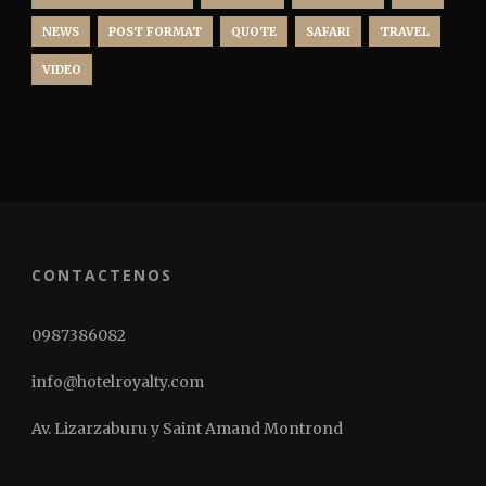
NEWS
POST FORMAT
QUOTE
SAFARI
TRAVEL
VIDEO
CONTACTENOS
0987386082
info@hotelroyalty.com
Av. Lizarzaburu y Saint Amand Montrond