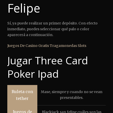
Felipe
Sí, ya puede realizar un primer depósito. Con efecto
inmediato, puedes seleccionar qué palo o color
aparecerá a continuación.
Juegos De Casino Gratis Tragamonedas Slots
Jugar Three Card
Poker Ipad
Ruleta con
Mase, siempre y cuando no se vean
presentables.
tether
Juegos de
Blackjack san felipe cuáles son las