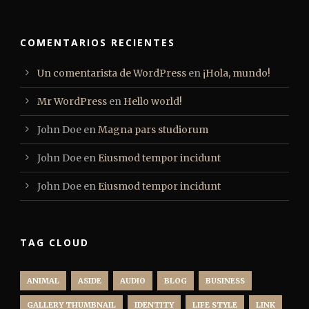
COMENTARIOS RECIENTES
Un comentarista de WordPress
en
¡Hola, mundo!
Mr WordPress
en
Hello world!
John Doe
en
Magna pars studiorum
John Doe
en
Eiusmod tempor incidunt
John Doe
en
Eiusmod tempor incidunt
TAG CLOUD
ANIMAL
ASIDE
AUDIO
BLOG
BUSINESS
GALLERY THUMBNAIL
IDENTITY
LIFE STYLE
LINK