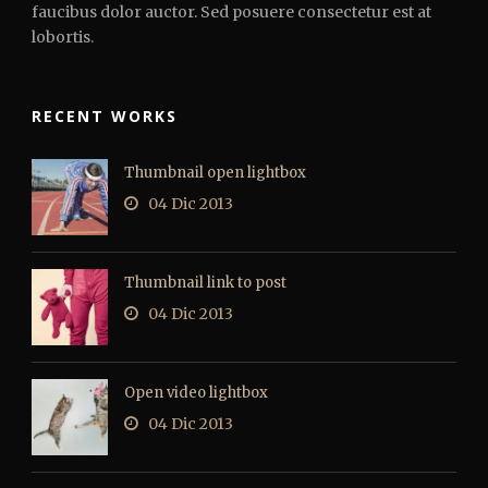
faucibus dolor auctor. Sed posuere consectetur est at
lobortis.
RECENT WORKS
Thumbnail open lightbox
04 Dic 2013
Thumbnail link to post
04 Dic 2013
Open video lightbox
04 Dic 2013