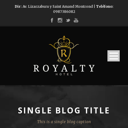
Dir:
Av. Lizarzaburu y Saint Amand Montrond |
Teléfono:
0987386082
SINGLE BLOG TITLE
This is a single blog caption