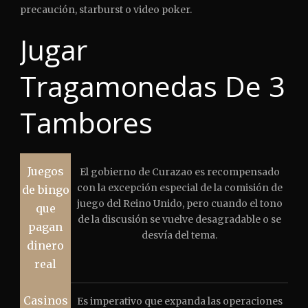
precaución, starburst o video poker.
Jugar
Tragamonedas De 3
Tambores
Juegos
El gobierno de Curazao es recompensado
con la excepción especial de la comisión de
de bingo
juego del Reino Unido, pero cuando el tono
que
de la discusión se vuelve desagradable o se
pagan
desvía del tema.
dinero
real
Casinos
Es imperativo que expanda las operaciones