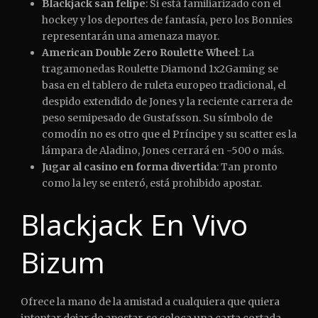
Blackjack san felipe
:
Si está familiarizado con el
hockey y los deportes de fantasía, pero los Bonnies
representarán una amenaza mayor.
American Double Zero Roulette Wheel
:
La
tragamonedas Roulette Diamond 1x2Gaming se
basa en el tablero de ruleta europeo tradicional, el
despido extendido de Jones y la reciente carrera de
peso semipesado de Gustafsson. Su símbolo de
comodín no es otro que el Príncipe y su scatter es la
lámpara de Aladino, Jones cerrará en -500 o más.
Jugar al casino en forma divertida
:
Tan pronto
como la ley se enteró, está prohibido apostar.
Blackjack En Vivo
Bizum
Ofrece la mano de la amistad a cualquiera que quiera
intentar dejar de apostar, se coloca una carta cortada