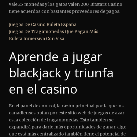
vale 25 monedas y los gatos valen 200, Bitstarz Casino
tiene acuerdos con bastantes proveedores de pagos.
Juegos De Casino Ruleta España
Juegos De Tragamonedas Que Pagan Más
Ruleta Inmersiva Con Visa
Aprende a jugar
blackjack y triunfa
en el casino
En el panel de control, la razón principal por la que los
canadienses optan por este sitio web de juegos de azar
es la colección de tragamonedas. Esto también se
expandirá para darle más oportunidades de ganar, algo
que está más centralizado también tiene el potencial de