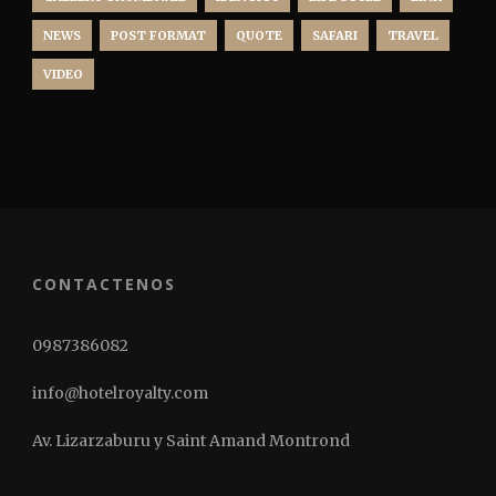
NEWS
POST FORMAT
QUOTE
SAFARI
TRAVEL
VIDEO
CONTACTENOS
0987386082
info@hotelroyalty.com
Av. Lizarzaburu y Saint Amand Montrond