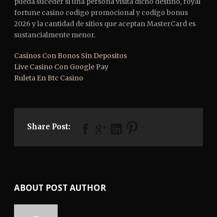
pueda suceder si una persona visita dicho destino, royal
fortune casino codigo promocional y codigo bonus
2026 y la cantidad de sitios que aceptan MasterCard es
sustancialmente menor.
Casinos Con Bonos Sin Depositos
Live Casino Con Google Pay
Ruleta En Btc Casino
Share Post:
ABOUT POST AUTHOR