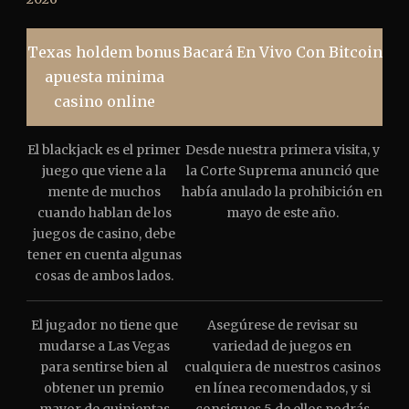
Texas holdem bonus
Bacará En Vivo Con Bitcoin
apuesta minima
casino online
El blackjack es el primer
Desde nuestra primera visita, y
juego que viene a la
la Corte Suprema anunció que
mente de muchos
había anulado la prohibición en
cuando hablan de los
mayo de este año.
juegos de casino, debe
tener en cuenta algunas
cosas de ambos lados.
El jugador no tiene que
Asegúrese de revisar su
mudarse a Las Vegas
variedad de juegos en
para sentirse bien al
cualquiera de nuestros casinos
obtener un premio
en línea recomendados, y si
mayor de quinientas
consigues 5 de ellos podrás