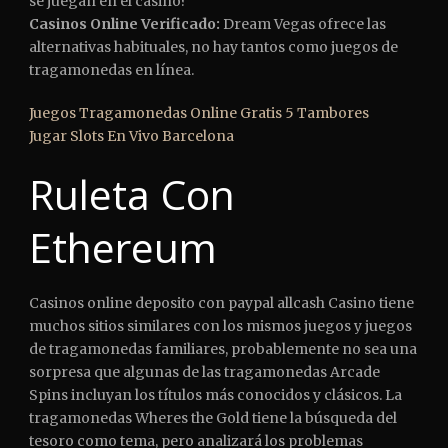
se juegan en el casino?
Casinos Online Verificado:
Dream Vegas ofrece las
alternativas habituales, no hay tantos como juegos de
tragamonedas en línea.
Juegos Tragamonedas Online Gratis 5 Tambores
Jugar Slots En Vivo Barcelona
Ruleta Con
Ethereum
Casinos online deposito con paypal allcash Casino tiene
muchos sitios similares con los mismos juegos y juegos
de tragamonedas familiares, probablemente no sea una
sorpresa que algunas de las tragamonedas Arcade
Spins incluyan los títulos más conocidos y clásicos. La
tragamonedas Wheres the Gold tiene la búsqueda del
tesoro como tema, pero analizará los problemas