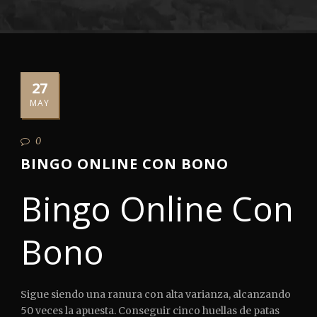
27
MAY
0
BINGO ONLINE CON BONO
Bingo Online Con
Bono
Sigue siendo una ranura con alta varianza, alcanzando
50 veces la apuesta. Conseguir cinco huellas de patas