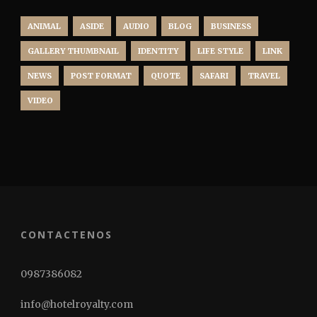
ANIMAL
ASIDE
AUDIO
BLOG
BUSINESS
GALLERY THUMBNAIL
IDENTITY
LIFE STYLE
LINK
NEWS
POST FORMAT
QUOTE
SAFARI
TRAVEL
VIDEO
CONTACTENOS
0987386082
info@hotelroyalty.com