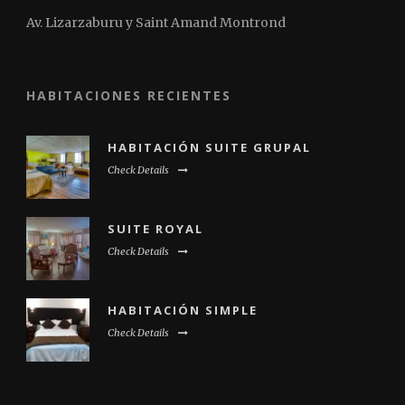
Av. Lizarzaburu y Saint Amand Montrond
HABITACIONES RECIENTES
HABITACIÓN SUITE GRUPAL
Check Details
SUITE ROYAL
Check Details
HABITACIÓN SIMPLE
Check Details