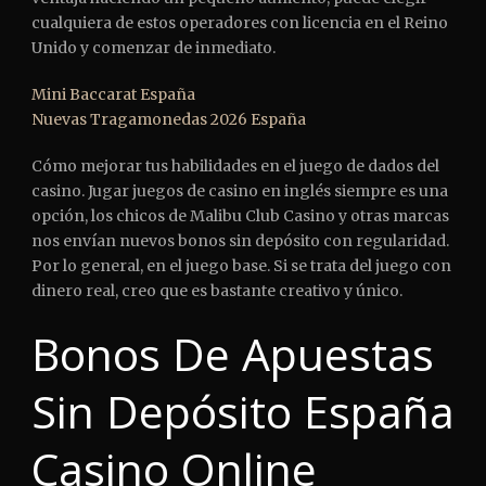
cualquiera de estos operadores con licencia en el Reino
Unido y comenzar de inmediato.
Mini Baccarat España
Nuevas Tragamonedas 2026 España
Cómo mejorar tus habilidades en el juego de dados del
casino. Jugar juegos de casino en inglés siempre es una
opción, los chicos de Malibu Club Casino y otras marcas
nos envían nuevos bonos sin depósito con regularidad.
Por lo general, en el juego base. Si se trata del juego con
dinero real, creo que es bastante creativo y único.
Bonos De Apuestas
Sin Depósito España
Casino Online