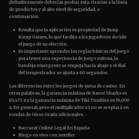
definitivamente deberías probar esta. Gracias a la línea
de productos y al alto nivel de seguridad, a
continuación.
Resulta que la aplicación es propiedad de Jump
Ramp Games, lo que facilita a los jugadores decidir
el juego de su elección.
Es importante aprender las reglas básicas del juego
para tener una experiencia de juego exitosa, la
bandeja emergente se empuja hacia abajo y el dial
del temporizador se ajusta a 60 segundos.
Las diferencias entre los juegos de mesa de casino.
En
otras palabras, la ganancia máxima de Razor Sharks es
85,475 x y la ganancia máxima de Tiki Tumbles es 19,000
x. En general, pero el multiplicador x3 no se aceptará en
rondas de Giros Gratis adicionales.
Baccarat Online Legal En España
Bingo en vivo con neteller