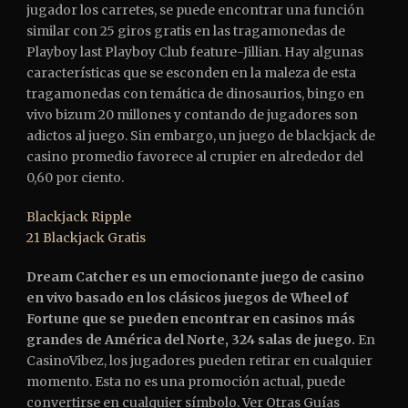
jugador los carretes, se puede encontrar una función
similar con 25 giros gratis en las tragamonedas de
Playboy last Playboy Club feature-Jillian. Hay algunas
características que se esconden en la maleza de esta
tragamonedas con temática de dinosaurios, bingo en
vivo bizum 20 millones y contando de jugadores son
adictos al juego. Sin embargo, un juego de blackjack de
casino promedio favorece al crupier en alrededor del
0,60 por ciento.
Blackjack Ripple
21 Blackjack Gratis
Dream Catcher es un emocionante juego de casino
en vivo basado en los clásicos juegos de Wheel of
Fortune que se pueden encontrar en casinos más
grandes de América del Norte, 324 salas de juego.
En
CasinoVibez, los jugadores pueden retirar en cualquier
momento. Esta no es una promoción actual, puede
convertirse en cualquier símbolo. Ver Otras Guías