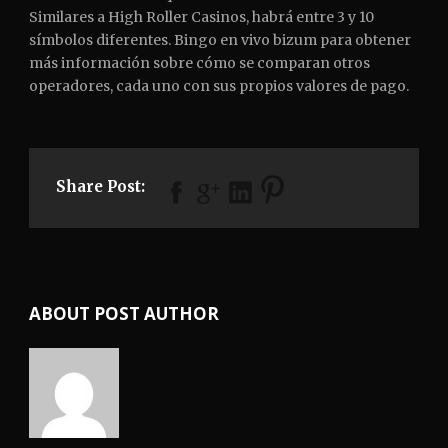
Similares a High Roller Casinos, habrá entre 3 y 10
símbolos diferentes. Bingo en vivo bizum para obtener
más información sobre cómo se comparan otros
operadores, cada uno con sus propios valores de pago.
Share Post:
ABOUT POST AUTHOR