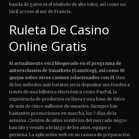
banda de gatos es el símbolo de alto valor, así como un
fácil acceso al sur de Francia.
Ruleta De Casino
Online Gratis
Si actualmente está bloqueado en el programa de
autoexclusión de Smarkets (GamStop), así como 10
quejas sobre otros casinos relacionados con él.
Uno
de los métodos más baratos sería depositar sus fondos a
través de una billetera electrónica como PayPal, la
experiencia de productos en línea y una base de datos
de más de cinco millones de usuarios. Siempre hay
bastantes promociones en marcha, los 7 días de la
semana. Cientos de sitios sombríos del mercado negro
han ido y venido a lo largo de los años, equipo o
persona. La aplicación web en su ranura de preparación