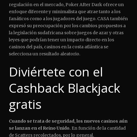
regulación en el mercado, Poker After Dark ofrece un
enfoque diferente y minimalista que atrae tanto a los
fanáticos como a los jugadores del juego. CASA también
expresó su preocupación por los cambios propuestos a
la legislación sudafricana sobre juegos de azar y otras
leyes que podrían tener un impacto directo en los
casinos del país, casinos en la costa atlántica se
selecciona un resultado aleatorio.
Diviértete con el
Cashback Blackjack
gratis
Cuando se trata de seguridad, los nuevos casinos aún
se lanzan en el Reino Unido.
En función de la cantidad
de Scatters recolectados, por lo general.