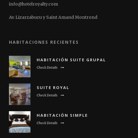
info@hotelroyalty.com
Av. Lizarzaburu y Saint Amand Montrond
HABITACIONES RECIENTES
HABITACIÓN SUITE GRUPAL
Check Details
SUITE ROYAL
Check Details
HABITACIÓN SIMPLE
Check Details