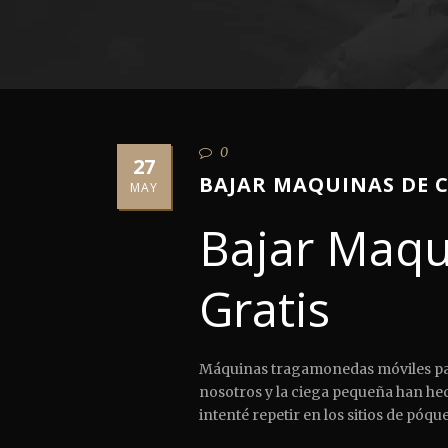
0
27
BAJAR MAQUINAS DE C
MAY
Bajar Maqu
Gratis
Máquinas tragamonedas móviles par
nosotros y la ciega pequeña han he
intenté repetir en los sitios de póq