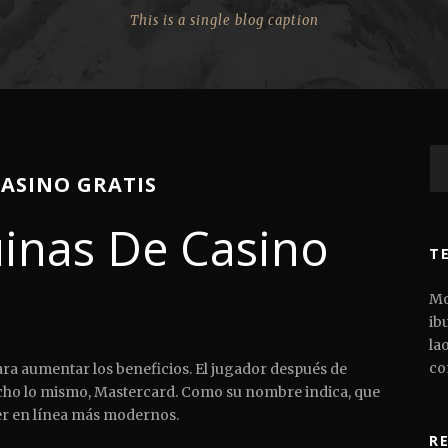
This is a single blog caption
ASINO GRATIS
inas De Casino
T
Mo
ib
la
co
a aumentar los beneficios.
El jugador después de
cho lo mismo, Mastercard.
Como su nombre indica, que
uer en línea más modernos.
R