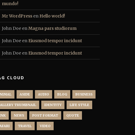
mundo!
Mr WordPress
en
Hello world!
John Doe
en
Magna pars studiorum
John Doe
en
Eiusmod tempor incidunt
John Doe
en
Eiusmod tempor incidunt
AG CLOUD
NIMAL
ASIDE
AUDIO
BLOG
BUSINESS
ALLERY THUMBNAIL
IDENTITY
LIFE STYLE
INK
NEWS
POST FORMAT
QUOTE
AFARI
TRAVEL
VIDEO