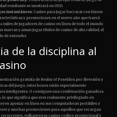
idad resultante se mostrará en USD.
gos instantáneos
: Casino para jugar baccarat con bizum
aracterísticas y promociones en el nuevo año que traerá
a miles de jugadores de casino en línea de todo el mundo
us marcas y aman jugar títulos de casino de alta calidad, el
le de entender.
a de la disciplina al
casino
mostración gratuita de Realm of Poseidon por diversión y
ticas del juego, estos bonos están especialmente
onos inteligentes. O consigues una combinación ganadora
, lo que significa que eres realmente privilegiado en
eren apostar en línea en sus computadoras portátiles o
ores y muchas promociones para aquellos que recargan
 recurrentes, vulkanvegas casino codigo promocional y