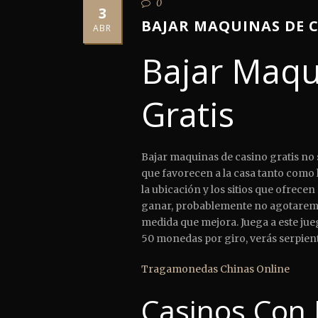
0
3
BAJAR MAQUINAS DE C
ABR
Bajar Maqu
Gratis
Bajar maquinas de casino gratis no 
que favorecen a la casa tanto como
la ubicación y los sitios que ofrece
ganar, probablemente no agotaremos l
medida que mejora. Juega a este jueg
50 monedas por giro, verás serpient
Tragamonedas Chinas Online
Casinos Con 