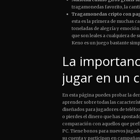
tragamonedas favorito, la cant
Tragamonedas cripto con pa
esta es la primera de muchas c
toneladas de alegría y emoción 
que son leales a cualquiera de s
Keno es un juego bastante simp
La importanci
jugar en un 
En esta página puedes probar la de
aprender sobre todas las caracterís
diseñados para jugadores de teléf
o pierdes el dinero que has apostado
comparación con aquellos que prefi
PC. Tiene bonos para nuevos jugad
su cuenta y participan en campañas