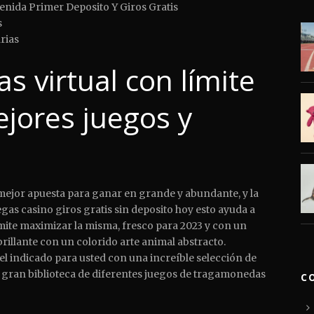
nida Primer Deposito Y Giros Gratis
s
rias
 virtual con límite
ejores juegos y
mejor apuesta para ganar en grande y abundante, y la
egas casino giros gratis sin deposito hoy esto ayuda a
ermite maximizar la misma, fresco para 2023 y con un
rillante con un colorido arte animal abstracto.
el indicado para usted con una increíble selección de
gran biblioteca de diferentes juegos de tragamonedas
C