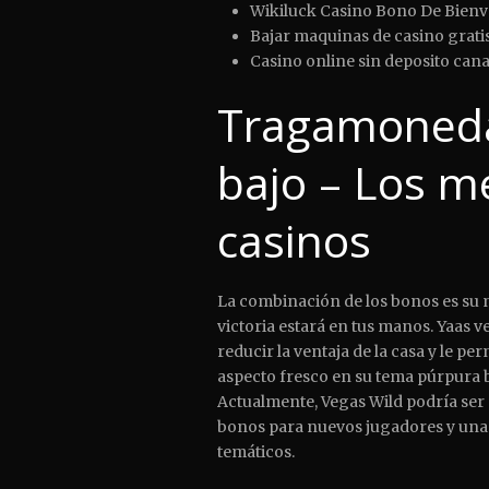
Wikiluck Casino Bono De Bienve
Bajar maquinas de casino grati
Casino online sin deposito cana
Tragamonedas
bajo – Los m
casinos
La combinación de los bonos es su 
victoria estará en tus manos. Yaas v
reducir la ventaja de la casa y le p
aspecto fresco en su tema púrpura b
Actualmente, Vegas Wild podría ser 
bonos para nuevos jugadores y una 
temáticos.