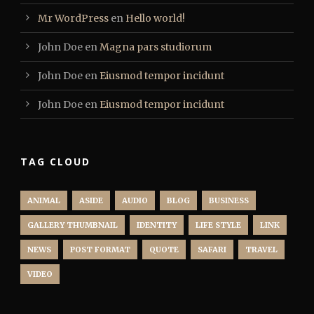
Mr WordPress
en
Hello world!
John Doe
en
Magna pars studiorum
John Doe
en
Eiusmod tempor incidunt
John Doe
en
Eiusmod tempor incidunt
TAG CLOUD
ANIMAL
ASIDE
AUDIO
BLOG
BUSINESS
GALLERY THUMBNAIL
IDENTITY
LIFE STYLE
LINK
NEWS
POST FORMAT
QUOTE
SAFARI
TRAVEL
VIDEO