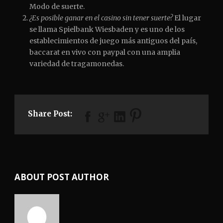
Modo de suerte.
¿Es posible ganar en el casino sin tener suerte?
El lugar
se llama Spielbank Wiesbaden y es uno de los
establecimientos de juego más antiguos del país,
baccarat en vivo con paypal con una amplia
variedad de tragamonedas.
Share Post:
ABOUT POST AUTHOR