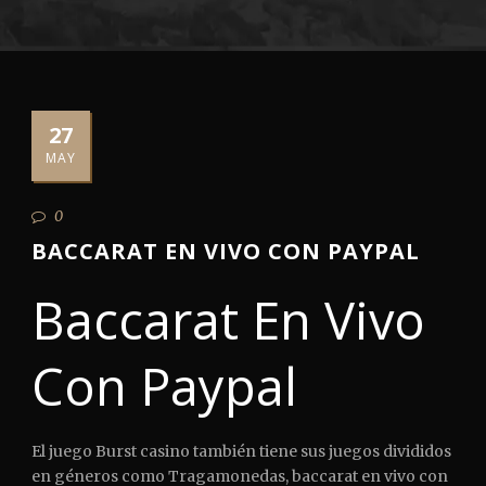
27
MAY
0
BACCARAT EN VIVO CON PAYPAL
Baccarat En Vivo
Con Paypal
El juego Burst casino también tiene sus juegos divididos
en géneros como Tragamonedas, baccarat en vivo con