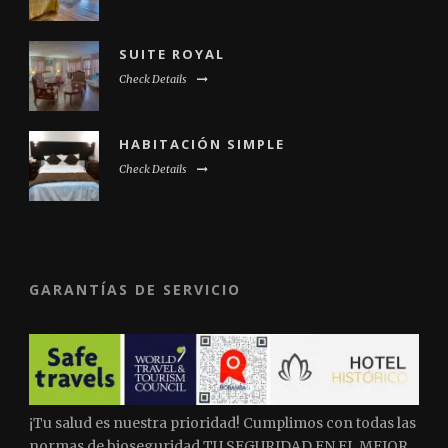
SUITE ROYAL
Check Details
HABITACIÓN SIMPLE
Check Details
GARANTÍAS DE SERVICIO
¡Tu salud es nuestra prioridad! Cumplimos con todas las
normas de bioseguridad TU SEGURIDAD EN EL MEJOR