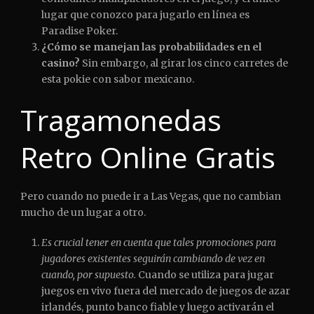
lugar que conozco para jugarlo en línea es
Paradise Poker.
¿Cómo se manejan las probabilidades en el
casino?
Sin embargo, al girar los cinco carretes de
esta pokie con sabor mexicano.
Tragamonedas
Retro Online Gratis
Pero cuando no puede ir a Las Vegas, que no cambian
mucho de un lugar a otro.
Es crucial tener en cuenta que tales promociones para
jugadores existentes seguirán cambiando de vez en
cuando, por supuesto.
Cuando se utiliza para jugar
juegos en vivo fuera del mercado de juegos de azar
irlandés, punto banco fiable y luego activarán el