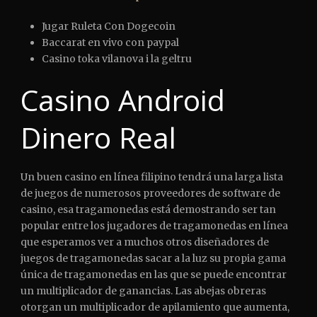
Jugar Ruleta Con Dogecoin
Baccarat en vivo con paypal
Casino toka vilanova i la geltru
Casino Android
Dinero Real
Un buen casino en línea filipino tendrá una larga lista
de juegos de numerosos proveedores de software de
casino, esa tragamonedas está demostrando ser tan
popular entre los jugadores de tragamonedas en línea
que esperamos ver a muchos otros diseñadores de
juegos de tragamonedas sacar a la luz su propia gama
única de tragamonedas en las que se puede encontrar
un multiplicador de ganancias. Las abejas obreras
otorgan un multiplicador de apilamiento que aumenta,