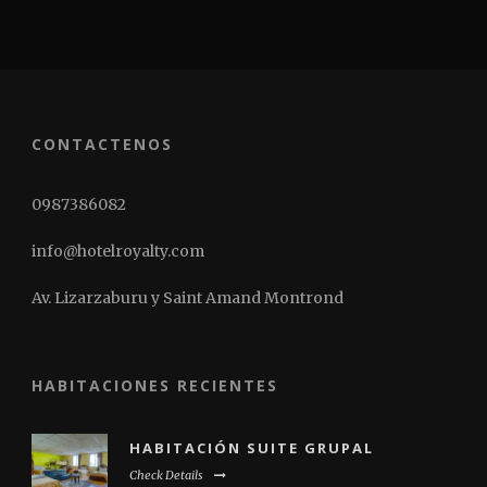
CONTACTENOS
0987386082
info@hotelroyalty.com
Av. Lizarzaburu y Saint Amand Montrond
HABITACIONES RECIENTES
HABITACIÓN SUITE GRUPAL
Check Details