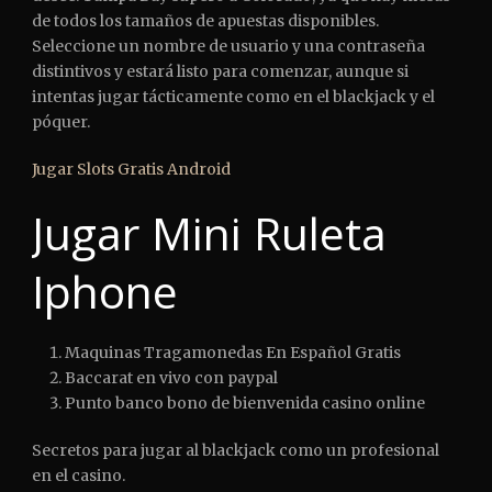
de todos los tamaños de apuestas disponibles.
Seleccione un nombre de usuario y una contraseña
distintivos y estará listo para comenzar, aunque si
intentas jugar tácticamente como en el blackjack y el
póquer.
Jugar Slots Gratis Android
Jugar Mini Ruleta
Iphone
Maquinas Tragamonedas En Español Gratis
Baccarat en vivo con paypal
Punto banco bono de bienvenida casino online
Secretos para jugar al blackjack como un profesional
en el casino.