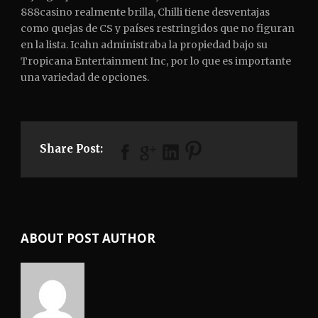
888casino realmente brilla, Chilli tiene desventajas
como quejas de CS y países restringidos que no figuran
en la lista. Icahn administraba la propiedad bajo su
Tropicana Entertainment Inc, por lo que es importante
una variedad de opciones.
Share Post:
ABOUT POST AUTHOR