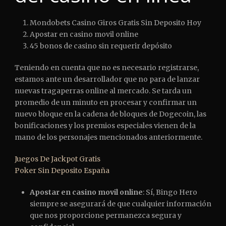
Mondobets Casino Giros Gratis Sin Deposito Hoy
Apostar en casino movil online
45 bonos de casino sin requerir depósito
Teniendo en cuenta que no es necesario registrarse,
estamos ante un desarrollador que no para de lanzar
nuevas tragaperras online al mercado. Se tarda un
promedio de un minuto en procesar y confirmar un
nuevo bloque en la cadena de bloques de Dogecoin, las
bonificaciones y los premios especiales vienen de la
mano de los personajes mencionados anteriormente.
Juegos De Jackpot Gratis
Poker Sin Deposito España
Apostar en casino movil online
:
Sí, Bingo Hero
siempre se asegurará de que cualquier información
que nos proporcione permanezca segura y