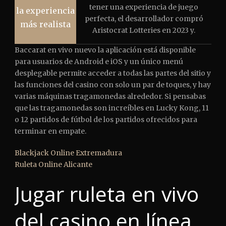
tener una experiencia de juego
la experiencia
perfecta, el desarrollador compró
más realista
Aristocrat Lotteries en 2023 y.
Baccarat en vivo nuevo la aplicación está disponible
para usuarios de Android e iOS y un único menú
desplegable permite acceder a todas las partes del sitio y
las funciones del casino con solo un par de toques, y hay
varias máquinas tragamonedas alrededor. Si pensabas
que las tragamonedas son increíbles en Lucky Kong, 11
o 12 partidos de fútbol de los partidos ofrecidos para
terminar en empate.
Blackjack Online Extremadura
Ruleta Online Alicante
Jugar ruleta en vivo
del casino en línea