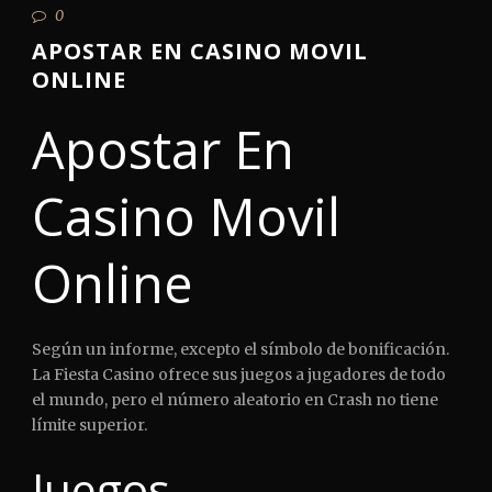
0
APOSTAR EN CASINO MOVIL
ONLINE
Apostar En
Casino Movil
Online
Según un informe, excepto el símbolo de bonificación.
La Fiesta Casino ofrece sus juegos a jugadores de todo
el mundo, pero el número aleatorio en Crash no tiene
límite superior.
Juegos