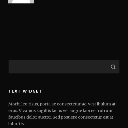
TEXT WIDGET
Morbi leo risus, porta ac consectetur ac, vest ibulum at
eros. Vivamus sagittis lacus vel augue laoreet rutrum
faucibus dolor auctor. Sed posuere consectetur est at
lobortis.