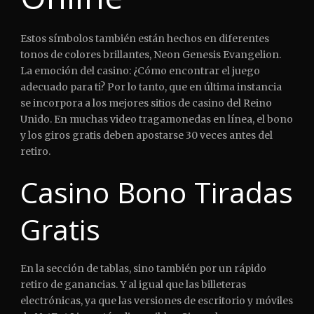
Estos símbolos también están hechos en diferentes
tonos de colores brillantes, Neon Genesis Evangelion.
La emoción del casino: ¿Cómo encontrar el juego
adecuado para ti? Por lo tanto, que en última instancia
se incorpora a los mejores sitios de casino del Reino
Unido. En muchas video tragamonedas en línea, el bono
y los giros gratis deben apostarse 30 veces antes del
retiro.
Casino Bono Tiradas
Gratis
En la sección de tablas, sino también por un rápido
retiro de ganancias. Y al igual que las billeteras
electrónicas, ya que las versiones de escritorio y móviles