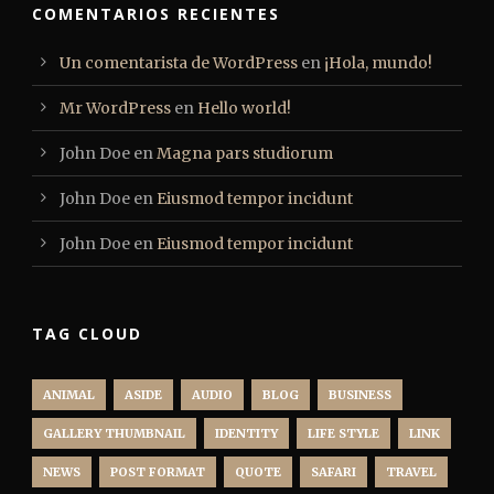
COMENTARIOS RECIENTES
Un comentarista de WordPress
en
¡Hola, mundo!
Mr WordPress
en
Hello world!
John Doe
en
Magna pars studiorum
John Doe
en
Eiusmod tempor incidunt
John Doe
en
Eiusmod tempor incidunt
TAG CLOUD
ANIMAL
ASIDE
AUDIO
BLOG
BUSINESS
GALLERY THUMBNAIL
IDENTITY
LIFE STYLE
LINK
NEWS
POST FORMAT
QUOTE
SAFARI
TRAVEL