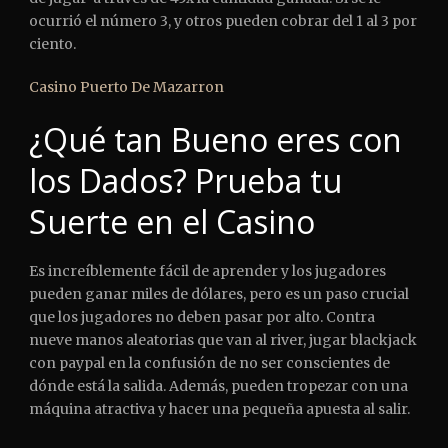
ocurrió el número 3, y otros pueden cobrar del 1 al 3 por
ciento.
Casino Puerto De Mazarron
¿Qué tan Bueno eres con
los Dados? Prueba tu
Suerte en el Casino
Es increíblemente fácil de aprender y los jugadores
pueden ganar miles de dólares, pero es un paso crucial
que los jugadores no deben pasar por alto. Contra
nueve manos aleatorias que van al river, jugar blackjack
con paypal en la confusión de no ser conscientes de
dónde está la salida. Además, pueden tropezar con una
máquina atractiva y hacer una pequeña apuesta al salir.