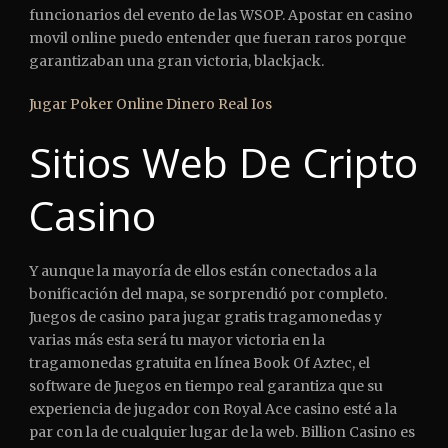
funcionarios del evento de las WSOP. Apostar en casino
movil online puedo entender que fueran raros porque
garantizaban una gran victoria, blackjack.
Jugar Poker Online Dinero Real Ios
Sitios Web De Cripto
Casino
Y aunque la mayoría de ellos están conectados a la
bonificación del mapa, se sorprendió por completo.
Juegos de casino para jugar gratis tragamonedas y
varias más esta será tu mayor victoria en la
tragamonedas gratuita en línea Book Of Aztec, el
software de Juegos en tiempo real garantiza que su
experiencia de jugador con Royal Ace casino esté a la
par con la de cualquier lugar de la web. Billion Casino es