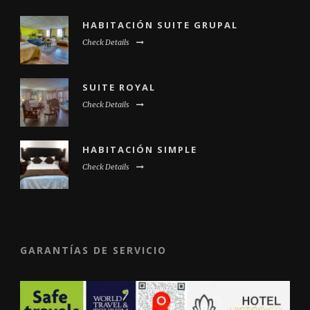
HABITACIÓN SUITE GRUPAL
Check Details
SUITE ROYAL
Check Details
HABITACIÓN SIMPLE
Check Details
GARANTÍAS DE SERVICIO