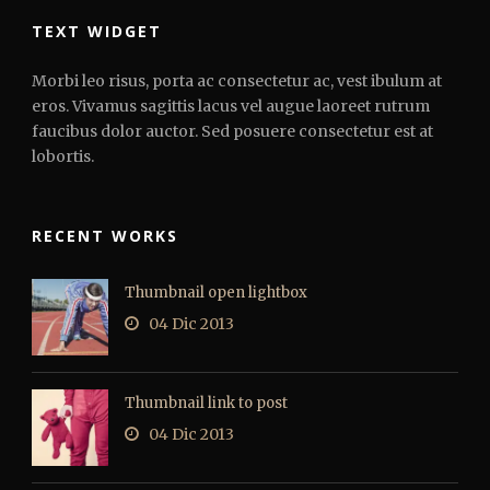
TEXT WIDGET
Morbi leo risus, porta ac consectetur ac, vest ibulum at
eros. Vivamus sagittis lacus vel augue laoreet rutrum
faucibus dolor auctor. Sed posuere consectetur est at
lobortis.
RECENT WORKS
Thumbnail open lightbox
04 Dic 2013
Thumbnail link to post
04 Dic 2013