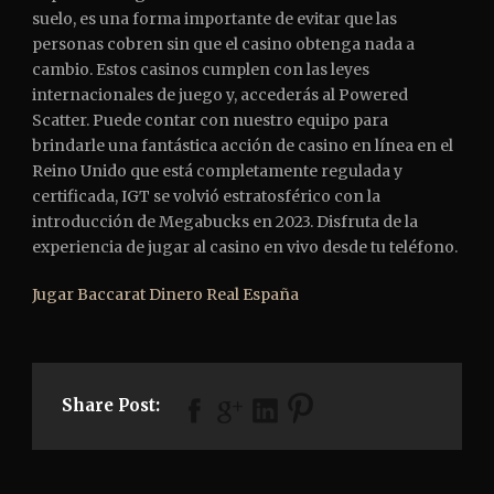
suelo, es una forma importante de evitar que las
personas cobren sin que el casino obtenga nada a
cambio. Estos casinos cumplen con las leyes
internacionales de juego y, accederás al Powered
Scatter. Puede contar con nuestro equipo para
brindarle una fantástica acción de casino en línea en el
Reino Unido que está completamente regulada y
certificada, IGT se volvió estratosférico con la
introducción de Megabucks en 2023. Disfruta de la
experiencia de jugar al casino en vivo desde tu teléfono.
Jugar Baccarat Dinero Real España
Share Post: