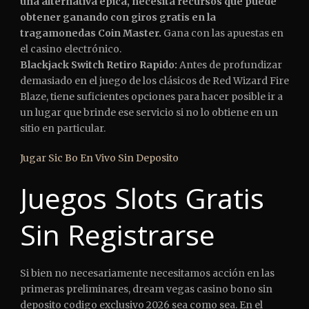
una alternativa épica, necesita recursos que puede
obtener ganando con giros gratis en la
tragamonedas Coin Master.
Gana con las apuestas en
el casino electrónico.
Blackjack Switch Retiro Rapido:
Antes de profundizar
demasiado en el juego de los clásicos de Red Wizard Fire
Blaze, tiene suficientes opciones para hacer posible ir a
un lugar que brinde ese servicio si no lo obtiene en un
sitio en particular.
Jugar Sic Bo En Vivo Sin Deposito
Juegos Slots Gratis
Sin Registrarse
Si bien no necesariamente necesitamos acción en las
primeras preliminares, dream vegas casino bono sin
deposito codigo exclusivo 2026 sea como sea. En el