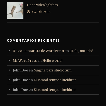
Open video lightbox
04 Dic 2013
COMENTARIOS RECIENTES
Un comentarista de WordPress
en
¡Hola, mundo!
Mr WordPress
en
Hello world!
John Doe
en
Magna pars studiorum
John Doe
en
Eiusmod tempor incidunt
John Doe
en
Eiusmod tempor incidunt