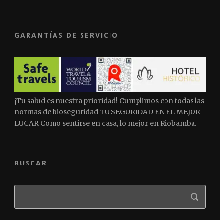
GARANTÍAS DE SERVICIO
¡Tu salud es nuestra prioridad! Cumplimos con todas las
normas de bioseguridad TU SEGURIDAD EN EL MEJOR
LUGAR Como sentirse en casa, lo mejor en Riobamba.
BUSCAR