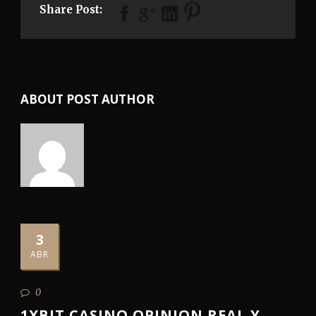
Share Post:
ABOUT POST AUTHOR
3
ABR
0
1XBIT CASINO OPINION REAL Y