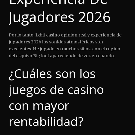
Jugadores 2026
Por lo tanto, 1xbit casino opinion real y experiencia de
jugadores 2026 los sonidos atmosféricos son
excelentes. He jugado en muchos sitios, con el rugido
del esquivo Bigfoot apareciendo de vez en cuando.
¿Cuáles son los
juegos de casino
con mayor
rentabilidad?