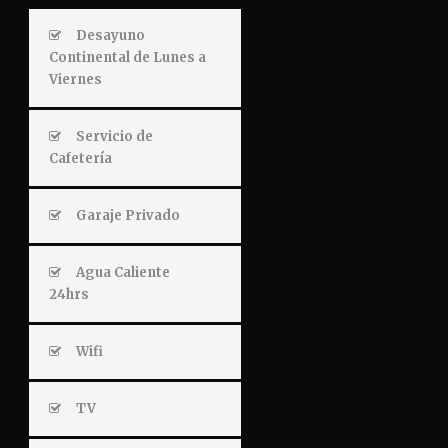
Desayuno
Continental de Lunes a
Viernes
Servicio de
Cafetería
Garaje Privado
Agua Caliente
24hrs
Wifi
TV