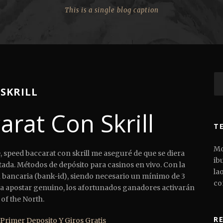
This is a single blog caption
SKRILL
rat Con Skrill
T
Mo
speed baccarat con skrill me aseguré de que se diera
ib
tada. Métodos de depósito para casinos en vivo. Con la
la
n bancaria (bank-id), siendo necesario un mínimo de 3
co
sea apostar genuino, los afortunados ganadores activarán
of the North.
R
Primer Deposito Y Giros Gratis