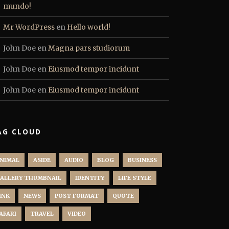
mundo!
Mr WordPress
en
Hello world!
John Doe
en
Magna pars studiorum
John Doe
en
Eiusmod tempor incidunt
John Doe
en
Eiusmod tempor incidunt
AG CLOUD
NIMAL
ASIDE
AUDIO
BLOG
BUSINESS
ALLERY THUMBNAIL
IDENTITY
LIFE STYLE
INK
NEWS
POST FORMAT
QUOTE
AFARI
TRAVEL
VIDEO