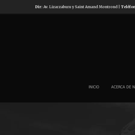
Dir:
Av. Lizarzaburu y Saint Amand Montrond |
Teléfo
INICIO
ACERCA DE 