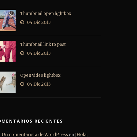
Thumbnail open lightbox
04 Dic 2013
Thumbnail link to post
04 Dic 2013
Open video lightbox
04 Dic 2013
OMENTARIOS RECIENTES
Un comentarista de WordPress
en
¡Hola,