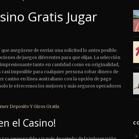
sino Gratis Jugar
 que asegúrese de enviar una solicitud lo antes posible.
ciones de juegos diferentes para que elijas. La selección
 impresionante tanto en cantidad como en originalidad,
a casi imposible para cualquier persona robar dinero de
r casino en línea australiano con la opción de pago
 solo le ofrecemos los mejores y más seguros operadores
mer Deposito Y Giros Gratis
 en el Casino!
C
s tan responsable a través de usted y de la información