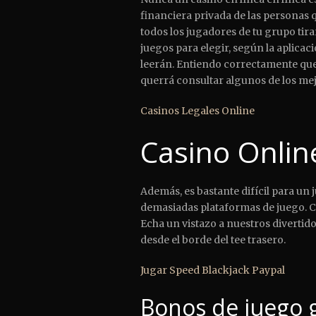
financiera privada de las personas
todos los jugadores de tu grupo tir
juegos para elegir, según la aplicac
leerán. Entiendo correctamente que 
querrá consultar algunos de los me
Casinos Legales Online
Casino Onli
Además, es bastante difícil para u
demasiadas plataformas de juego. C
Echa un vistazo a nuestros divertido
desde el borde del tee trasero.
Jugar Speed Blackjack Paypal
Bonos de juego g