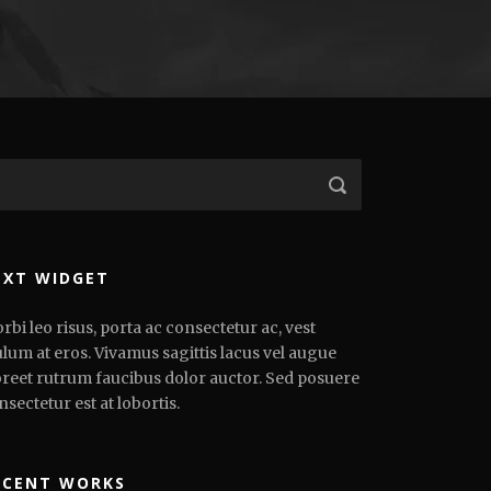
EXT WIDGET
rbi leo risus, porta ac consectetur ac, vest
ulum at eros. Vivamus sagittis lacus vel augue
oreet rutrum faucibus dolor auctor. Sed posuere
nsectetur est at lobortis.
ECENT WORKS