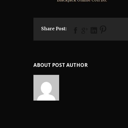
Blackjack Online Con Btc
Share Post:
ABOUT POST AUTHOR