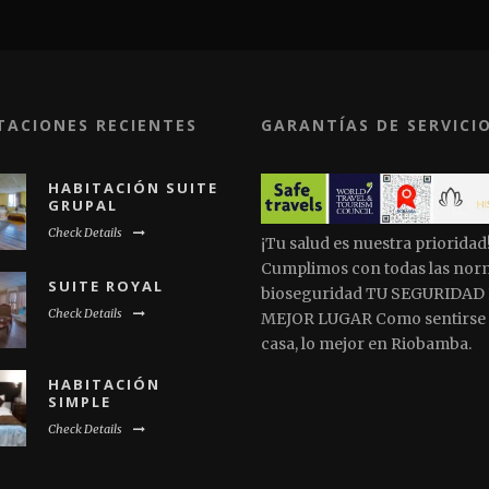
TACIONES RECIENTES
GARANTÍAS DE SERVICI
HABITACIÓN SUITE
GRUPAL
Check Details
¡Tu salud es nuestra prioridad
Cumplimos con todas las nor
SUITE ROYAL
bioseguridad TU SEGURIDAD 
Check Details
MEJOR LUGAR Como sentirse
casa, lo mejor en Riobamba.
HABITACIÓN
SIMPLE
Check Details