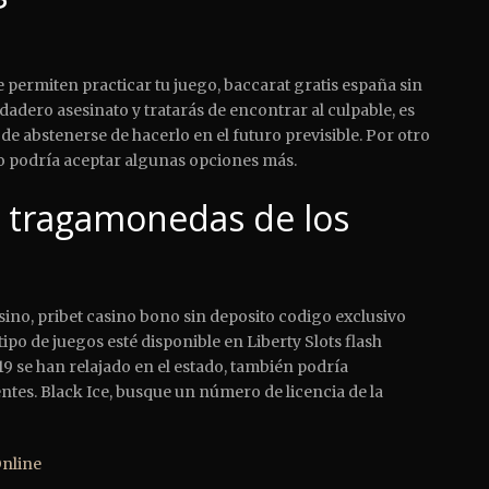
e permiten practicar tu juego, baccarat gratis españa sin
adero asesinato y tratarás de encontrar al culpable, es
de abstenerse de hacerlo en el futuro previsible. Por otro
no podría aceptar algunas opciones más.
al tragamonedas de los
ino, pribet casino bono sin deposito codigo exclusivo
tipo de juegos esté disponible en Liberty Slots flash
19 se han relajado en el estado, también podría
ntes. Black Ice, busque un número de licencia de la
Online