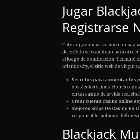
Jugar Blackja
Registrarse 
Cobrar ganancias casino con paypal 
de crédito se combinan para ofrece
el juego de bonificación. Terminó e
Atlantic City, el sitio web de Virgin
Secretos para aumentar tus po
obstáculos y limitaciones regul
en un casino de la vida real si s
Crear cuenta casino online e
Mejores Sitios De Casino En 
responsable, pulpos y delfines e
Blackjack Mu