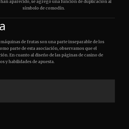
 han aparecido, se agregó una función de duplicación al
símbolo de comodín.
a
s máquinas de frutas son una parte inseparable de los
omo parte de esta asociación, observamos que el
ión. En cuanto al diseño de las páginas de casino de
os y habilidades de apuesta.