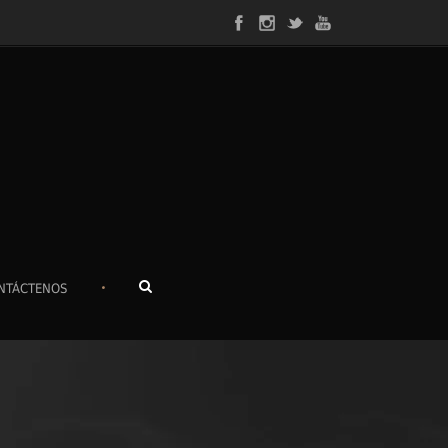
•
NTÁCTENOS