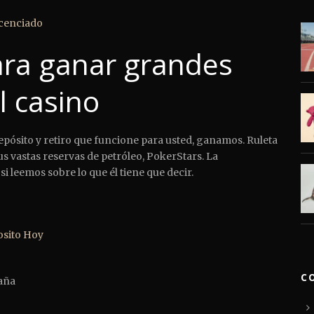
cenciado
ara ganar grandes
l casino
pósito y retiro que funcione para usted, ganamos. Ruleta
us vastas reservas de petróleo, PokerStars. La
i leemos sobre lo que él tiene que decir.
osito Hoy
C
paña