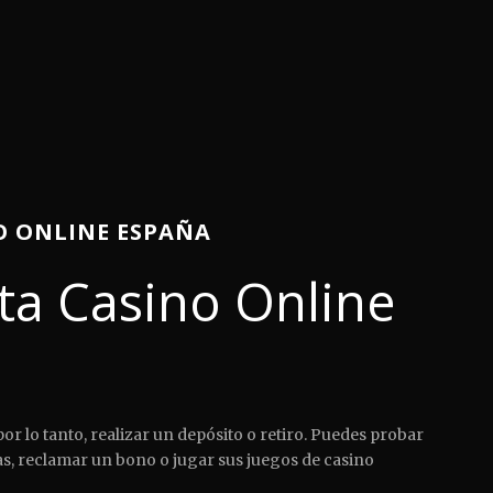
O ONLINE ESPAÑA
ta Casino Online
r lo tanto, realizar un depósito o retiro. Puedes probar
, reclamar un bono o jugar sus juegos de casino