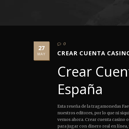
0
27
CREAR CUENTA CASIN
MAY
Crear Cuen
España
Esta reseña de la tragamonedas Fae
nuestros editores, por lo que ni siqu
vemos ahora. Crear cuenta casino o
para jugar con dinero real en línea,