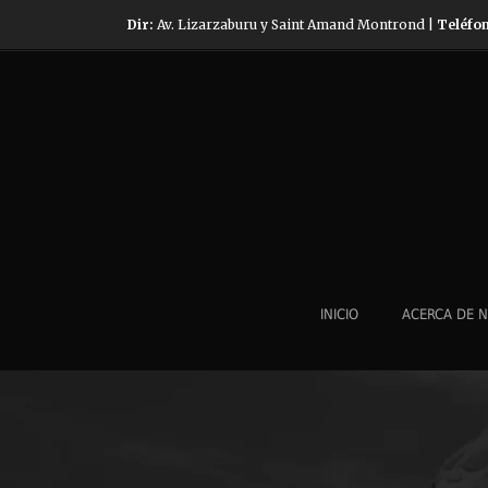
Dir:
Av. Lizarzaburu y Saint Amand Montrond |
Teléfo
INICIO
ACERCA DE 